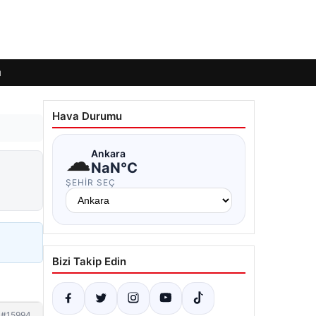
ı
Hava Durumu
☁
Ankara
NaN°C
ŞEHIR SEÇ
Bizi Takip Edin
#15994