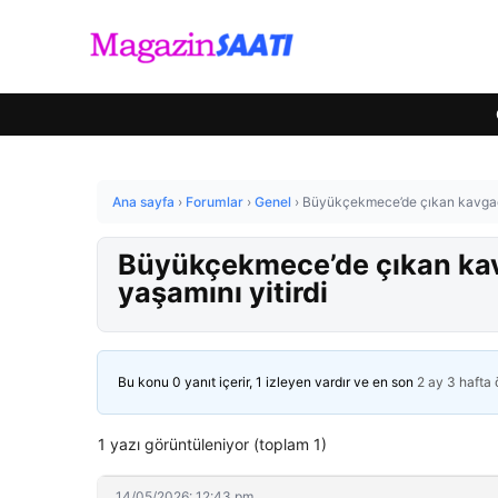
Ana sayfa
›
Forumlar
›
Genel
›
Büyükçekmece’de çıkan kavgada
Büyükçekmece’de çıkan kav
yaşamını yitirdi
Bu konu 0 yanıt içerir, 1 izleyen vardır ve en son
2 ay 3 hafta
1 yazı görüntüleniyor (toplam 1)
14/05/2026: 12:43 pm