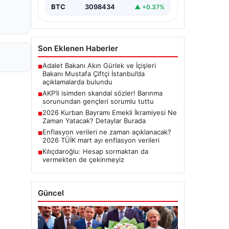
BTC
3098434
▲ +0.37%
Son Eklenen Haberler
Adalet Bakanı Akın Gürlek ve İçişleri
■
Bakanı Mustafa Çiftçi İstanbul’da
açıklamalarda bulundu
AKP’li isimden skandal sözler! Barınma
■
sorunundan gençleri sorumlu tuttu
2026 Kurban Bayramı Emekli İkramiyesi Ne
■
Zaman Yatacak? Detaylar Burada
Enflasyon verileri ne zaman açıklanacak?
■
2026 TÜİK mart ayı enflasyon verileri
Kılıçdaroğlu: Hesap sormaktan da
■
vermekten de çekinmeyiz
Güncel