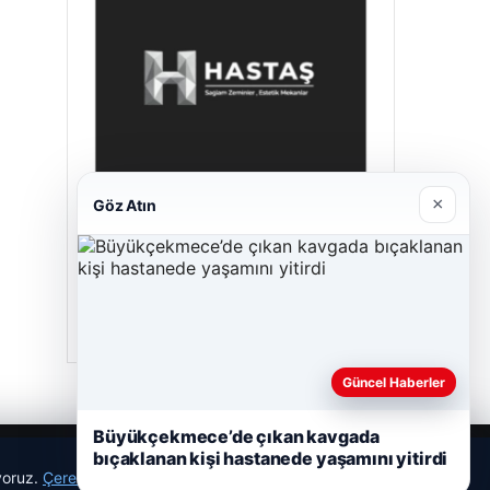
×
Göz Atın
Hastaş Beton
26/05/2026
Güncel Haberler
Büyükçekmece’de çıkan kavgada
bıçaklanan kişi hastanede yaşamını yitirdi
ıyoruz.
Çerez Politikamız
Reddet
Kabul Et