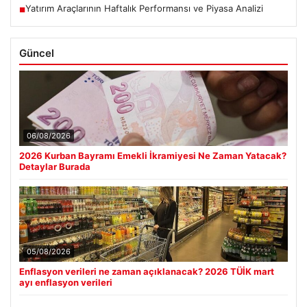
Yatırım Araçlarının Haftalık Performansı ve Piyasa Analizi
■
Güncel
06/08/2026
2026 Kurban Bayramı Emekli İkramiyesi Ne Zaman Yatacak?
Detaylar Burada
05/08/2026
Enflasyon verileri ne zaman açıklanacak? 2026 TÜİK mart
ayı enflasyon verileri