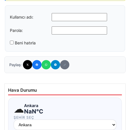
Kullanıcı adı:
Parola:
Beni hatırla
Paylaş:
Hava Durumu
☁
Ankara
NaN°C
ŞEHIR SEÇ