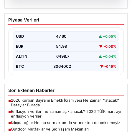
05.08.2026
Enflasyon verileri ne zaman
Piyasa Verileri
açıklanacak? 2026 TÜİK mart ayı
enflasyon verileri
USD
47.60
▲ +0.05%
EUR
54.98
▼ -0.08%
ALTIN
6498.7
▲ +0.04%
BTC
3064002
▼ -0.19%
Son Eklenen Haberler
2026 Kurban Bayramı Emekli İkramiyesi Ne Zaman Yatacak?
■
Detaylar Burada
Enflasyon verileri ne zaman açıklanacak? 2026 TÜİK mart ayı
■
enflasyon verileri
Kılıçdaroğlu: Hesap sormaktan da vermekten de çekinmeyiz
■
Outdoor Mutfaklar ve Şık Yaşam Mekanları
■