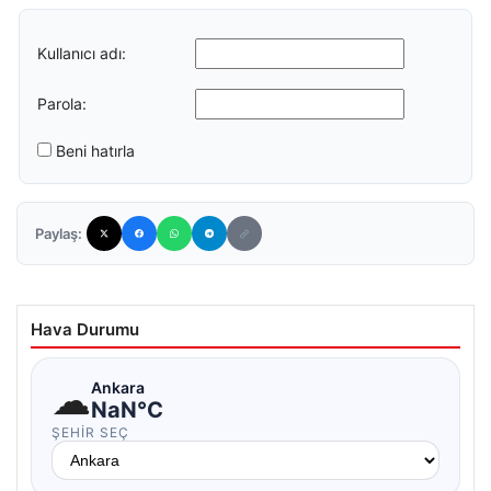
Kullanıcı adı:
Parola:
Beni hatırla
Paylaş:
Hava Durumu
☁
Ankara
NaN°C
ŞEHIR SEÇ