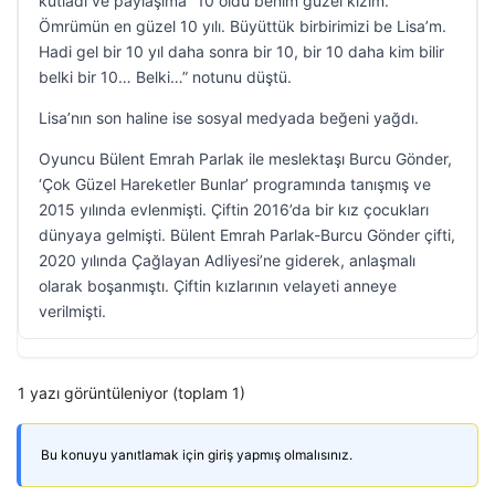
kutladı ve paylaşıma “10 oldu benim güzel kızım.
Ömrümün en güzel 10 yılı. Büyüttük birbirimizi be Lisa’m.
Hadi gel bir 10 yıl daha sonra bir 10, bir 10 daha kim bilir
belki bir 10… Belki…” notunu düştü.
Lisa’nın son haline ise sosyal medyada beğeni yağdı.
Oyuncu Bülent Emrah Parlak ile meslektaşı Burcu Gönder,
‘Çok Güzel Hareketler Bunlar’ programında tanışmış ve
2015 yılında evlenmişti. Çiftin 2016’da bir kız çocukları
dünyaya gelmişti. Bülent Emrah Parlak-Burcu Gönder çifti,
2020 yılında Çağlayan Adliyesi’ne giderek, anlaşmalı
olarak boşanmıştı. Çiftin kızlarının velayeti anneye
verilmişti.
1 yazı görüntüleniyor (toplam 1)
Bu konuyu yanıtlamak için giriş yapmış olmalısınız.