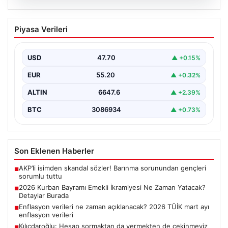
06.08.2026
2026 Kurban Bayramı Emekli İkramiyesi
Piyasa Verileri
Ne Zaman Yatacak? Detaylar Burada
Yaklaşan 2026 Kurban Bayramı öncesinde, yaklaşık 17
milyon emekli vatandaşın merakla beklediği bayram
USD
47.70
▲ +0.15%
ikramiyesi…
EUR
55.20
▲ +0.32%
ALTIN
6647.6
▲ +2.39%
BTC
3086934
▲ +0.73%
Son Eklenen Haberler
AKP’li isimden skandal sözler! Barınma sorunundan gençleri
■
sorumlu tuttu
2026 Kurban Bayramı Emekli İkramiyesi Ne Zaman Yatacak?
■
Detaylar Burada
Enflasyon verileri ne zaman açıklanacak? 2026 TÜİK mart ayı
■
enflasyon verileri
Kılıçdaroğlu: Hesap sormaktan da vermekten de çekinmeyiz
■