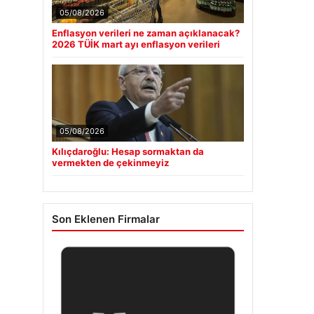
05/08/2026
Enflasyon verileri ne zaman açıklanacak?
2026 TÜİK mart ayı enflasyon verileri
05/08/2026
Kılıçdaroğlu: Hesap sormaktan da
vermekten de çekinmeyiz
Son Eklenen Firmalar