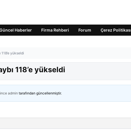
Güncel Haberler
Firma Rehberi
Forum
Çerez Politikas
ı 118’e yükseldi
aybı 118’e yükseldi
 önce
admin
tarafından güncellenmiştir.