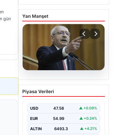
en
Yan Manşet
en gün
05.08.2026
Kılıçdaroğlu: Hesap
Piyasa Verileri
sormaktan da vermekten
de çekinmeyiz
USD
47.58
▲ +0.09%
EUR
54.99
▲ +0.24%
ALTIN
6493.3
▲ +4.21%