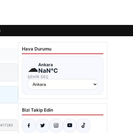
ı
Hava Durumu
☁
Ankara
NaN°C
ŞEHIR SEÇ
Bizi Takip Edin
#17283