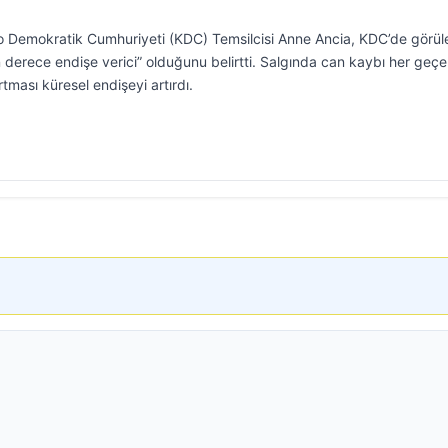
 Demokratik Cumhuriyeti (KDC) Temsilcisi Anne Ancia, KDC’de görül
on derece endişe verici” olduğunu belirtti. Salgında can kaybı her geç
rtması küresel endişeyi artırdı.