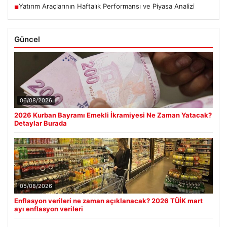
Yatırım Araçlarının Haftalık Performansı ve Piyasa Analizi
■
Güncel
06/08/2026
2026 Kurban Bayramı Emekli İkramiyesi Ne Zaman Yatacak?
Detaylar Burada
05/08/2026
Enflasyon verileri ne zaman açıklanacak? 2026 TÜİK mart
ayı enflasyon verileri