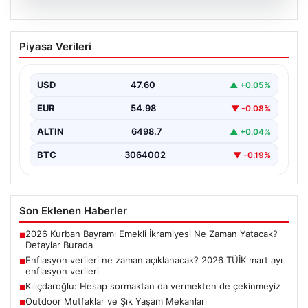
05.08.2026
Kılıçdaroğlu: Hesap sormaktan da
Piyasa Verileri
vermekten de çekinmeyiz
USD
47.60
▲ +0.05%
EUR
54.98
▼ -0.08%
ALTIN
6498.7
▲ +0.04%
BTC
3064002
▼ -0.19%
Son Eklenen Haberler
2026 Kurban Bayramı Emekli İkramiyesi Ne Zaman Yatacak?
■
Detaylar Burada
Enflasyon verileri ne zaman açıklanacak? 2026 TÜİK mart ayı
■
enflasyon verileri
Kılıçdaroğlu: Hesap sormaktan da vermekten de çekinmeyiz
■
Outdoor Mutfaklar ve Şık Yaşam Mekanları
■