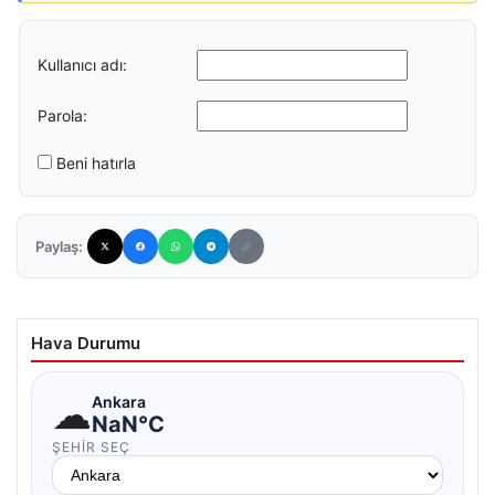
Kullanıcı adı:
Parola:
Beni hatırla
Paylaş:
Hava Durumu
☁
Ankara
NaN°C
ŞEHIR SEÇ