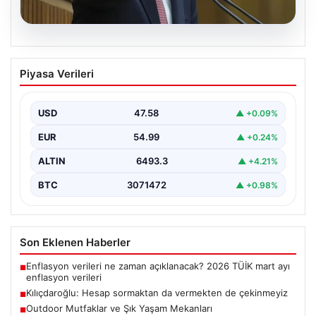
05.08.2026
Kılıçdaroğlu: Hesap sormaktan da
Piyasa Verileri
vermekten de çekinmeyiz
USD
47.58
▲ +0.09%
EUR
54.99
▲ +0.24%
ALTIN
6493.3
▲ +4.21%
BTC
3071472
▲ +0.98%
Son Eklenen Haberler
Enflasyon verileri ne zaman açıklanacak? 2026 TÜİK mart ayı
■
enflasyon verileri
Kılıçdaroğlu: Hesap sormaktan da vermekten de çekinmeyiz
■
Outdoor Mutfaklar ve Şık Yaşam Mekanları
■