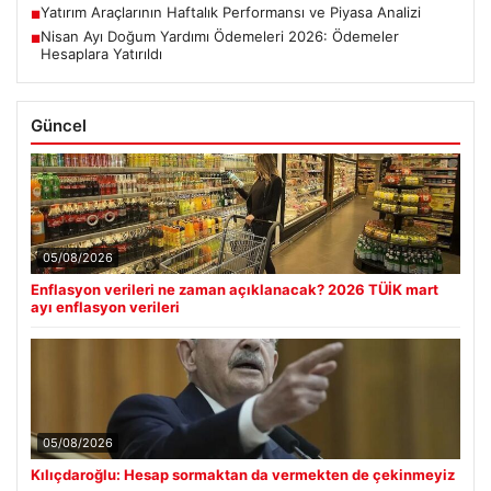
Yatırım Araçlarının Haftalık Performansı ve Piyasa Analizi
■
Nisan Ayı Doğum Yardımı Ödemeleri 2026: Ödemeler
■
Hesaplara Yatırıldı
Güncel
05/08/2026
Enflasyon verileri ne zaman açıklanacak? 2026 TÜİK mart
ayı enflasyon verileri
05/08/2026
Kılıçdaroğlu: Hesap sormaktan da vermekten de çekinmeyiz