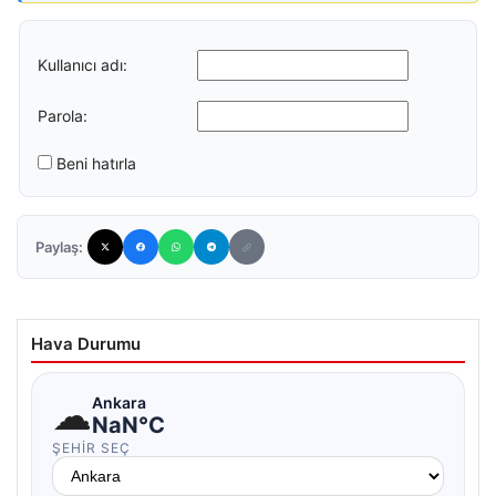
Kullanıcı adı:
Parola:
Beni hatırla
Paylaş:
Hava Durumu
☁
Ankara
NaN°C
ŞEHIR SEÇ