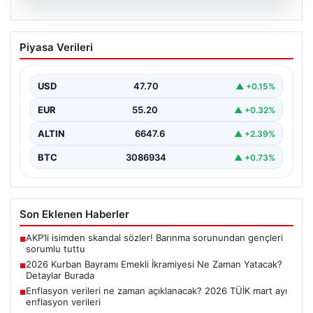
06.08.2026
2026 Kurban Bayramı Emekli İkramiyesi
Piyasa Verileri
Ne Zaman Yatacak? Detaylar Burada
Yaklaşan 2026 Kurban Bayramı öncesinde, yaklaşık 17
milyon emekli vatandaşın merakla beklediği bayram
USD
47.70
▲ +0.15%
ikramiyesi…
EUR
55.20
▲ +0.32%
ALTIN
6647.6
▲ +2.39%
BTC
3086934
▲ +0.73%
Son Eklenen Haberler
AKP’li isimden skandal sözler! Barınma sorunundan gençleri
■
sorumlu tuttu
2026 Kurban Bayramı Emekli İkramiyesi Ne Zaman Yatacak?
■
Detaylar Burada
Enflasyon verileri ne zaman açıklanacak? 2026 TÜİK mart ayı
■
enflasyon verileri