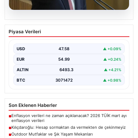
05.08.2026
Kılıçdaroğlu: Hesap sormaktan da
Piyasa Verileri
vermekten de çekinmeyiz
USD
47.58
▲ +0.09%
EUR
54.99
▲ +0.24%
ALTIN
6493.3
▲ +4.21%
BTC
3071472
▲ +0.98%
Son Eklenen Haberler
Enflasyon verileri ne zaman açıklanacak? 2026 TÜİK mart ayı
■
enflasyon verileri
Kılıçdaroğlu: Hesap sormaktan da vermekten de çekinmeyiz
■
Outdoor Mutfaklar ve Şık Yaşam Mekanları
■