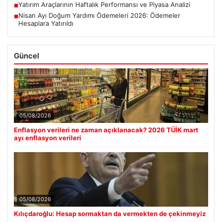
Yatırım Araçlarının Haftalık Performansı ve Piyasa Analizi
■
Nisan Ayı Doğum Yardımı Ödemeleri 2026: Ödemeler
■
Hesaplara Yatırıldı
Güncel
05/08/2026
Enflasyon verileri ne zaman açıklanacak? 2026 TÜİK mart
ayı enflasyon verileri
05/08/2026
Kılıçdaroğlu: Hesap sormaktan da vermekten de çekinmeyiz