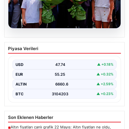
08.08.2026
Adalet Bakanı Akın Gürlek ve İçişleri
Piyasa Verileri
Bakanı Mustafa Çiftçi İstanbul’da
açıklamalarda bulundu
USD
47.74
▲ +0.18%
{"title": "Adalet Bakanı Akın Gürlek ve İçişleri Bakanı
Mustafa Çiftçi İstanbul'da önemli açıklamalarda
EUR
55.25
▲ +0.32%
bulundu",…
ALTIN
6660.6
▲ +2.59%
BTC
3104203
▲ +0.23%
Son Eklenen Haberler
Altın fiyatları canlı grafik 22 Mayıs: Altın fiyatları ne oldu,
■