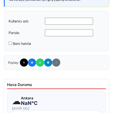
Kullanıcı adı:
Parola:
Beni hatırla
Paylaş:
Hava Durumu
☁
Ankara
NaN°C
ŞEHIR SEÇ