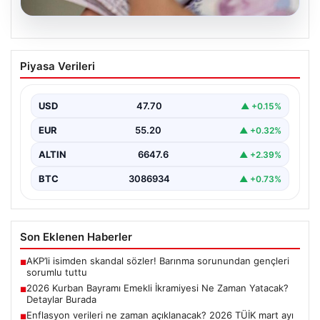
06.08.2026
2026 Kurban Bayramı Emekli İkramiyesi
Piyasa Verileri
Ne Zaman Yatacak? Detaylar Burada
Yaklaşan 2026 Kurban Bayramı öncesinde, yaklaşık 17
milyon emekli vatandaşın merakla beklediği bayram
USD
47.70
▲ +0.15%
ikramiyesi…
EUR
55.20
▲ +0.32%
ALTIN
6647.6
▲ +2.39%
BTC
3086934
▲ +0.73%
Son Eklenen Haberler
AKP’li isimden skandal sözler! Barınma sorunundan gençleri
■
sorumlu tuttu
2026 Kurban Bayramı Emekli İkramiyesi Ne Zaman Yatacak?
■
Detaylar Burada
Enflasyon verileri ne zaman açıklanacak? 2026 TÜİK mart ayı
■