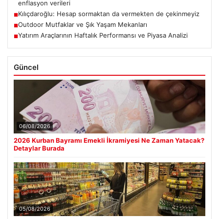
enflasyon verileri
Kılıçdaroğlu: Hesap sormaktan da vermekten de çekinmeyiz
■
Outdoor Mutfaklar ve Şık Yaşam Mekanları
■
Yatırım Araçlarının Haftalık Performansı ve Piyasa Analizi
■
Güncel
06/08/2026
2026 Kurban Bayramı Emekli İkramiyesi Ne Zaman Yatacak?
Detaylar Burada
05/08/2026