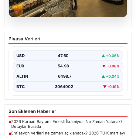
05.08.2026
Enflasyon verileri ne zaman
Piyasa Verileri
açıklanacak? 2026 TÜİK mart ayı
enflasyon verileri
USD
47.60
▲ +0.05%
EUR
54.98
▼ -0.08%
ALTIN
6498.7
▲ +0.04%
BTC
3064002
▼ -0.19%
Son Eklenen Haberler
2026 Kurban Bayramı Emekli İkramiyesi Ne Zaman Yatacak?
■
Detaylar Burada
Enflasyon verileri ne zaman açıklanacak? 2026 TÜİK mart ayı
■