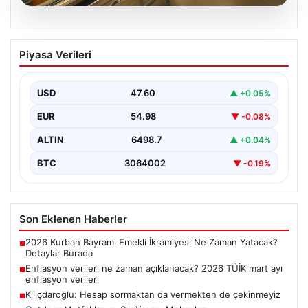
05.08.2026
Enflasyon verileri ne zaman
Piyasa Verileri
açıklanacak? 2026 TÜİK mart ayı
enflasyon verileri
USD
47.60
▲ +0.05%
EUR
54.98
▼ -0.08%
ALTIN
6498.7
▲ +0.04%
BTC
3064002
▼ -0.19%
Son Eklenen Haberler
2026 Kurban Bayramı Emekli İkramiyesi Ne Zaman Yatacak?
■
Detaylar Burada
Enflasyon verileri ne zaman açıklanacak? 2026 TÜİK mart ayı
■
enflasyon verileri
Kılıçdaroğlu: Hesap sormaktan da vermekten de çekinmeyiz
■