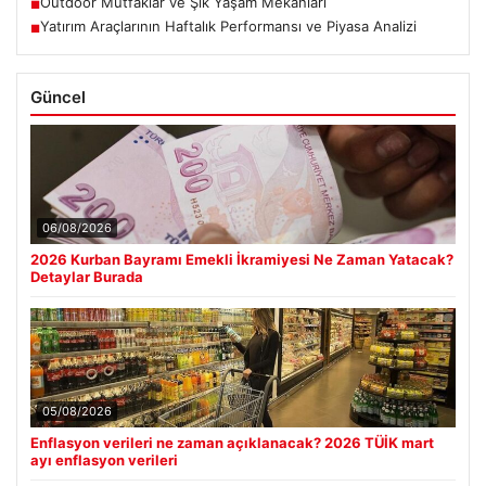
Outdoor Mutfaklar ve Şık Yaşam Mekanları
■
Yatırım Araçlarının Haftalık Performansı ve Piyasa Analizi
■
Güncel
06/08/2026
2026 Kurban Bayramı Emekli İkramiyesi Ne Zaman Yatacak?
Detaylar Burada
05/08/2026
Enflasyon verileri ne zaman açıklanacak? 2026 TÜİK mart
ayı enflasyon verileri