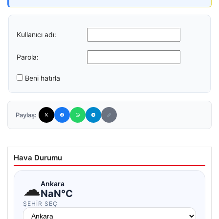
Kullanıcı adı:
Parola:
Beni hatırla
Paylaş:
Hava Durumu
☁
Ankara
NaN°C
ŞEHIR SEÇ