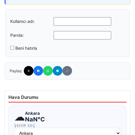
Kullanıcı adı:
Parola:
Beni hatırla
Paylaş:
Hava Durumu
☁
Ankara
NaN°C
ŞEHIR SEÇ