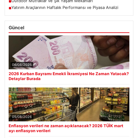
Outdoor Mutfaklar ve Şık Yaşam Mekanları
■
Yatırım Araçlarının Haftalık Performansı ve Piyasa Analizi
■
Güncel
06/08/2026
2026 Kurban Bayramı Emekli İkramiyesi Ne Zaman Yatacak?
Detaylar Burada
05/08/2026
Enflasyon verileri ne zaman açıklanacak? 2026 TÜİK mart
ayı enflasyon verileri