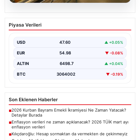
05.08.2026
Enflasyon verileri ne zaman
Piyasa Verileri
açıklanacak? 2026 TÜİK mart ayı
enflasyon verileri
USD
47.60
▲ +0.05%
EUR
54.98
▼ -0.08%
ALTIN
6498.7
▲ +0.04%
BTC
3064002
▼ -0.19%
Son Eklenen Haberler
2026 Kurban Bayramı Emekli İkramiyesi Ne Zaman Yatacak?
■
Detaylar Burada
Enflasyon verileri ne zaman açıklanacak? 2026 TÜİK mart ayı
■
enflasyon verileri
Kılıçdaroğlu: Hesap sormaktan da vermekten de çekinmeyiz
■