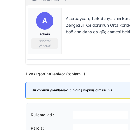
Azerbaycan, Türk dünyasının kurum
A
Zengezur Koridoru’nun Orta Koridor’
bağların daha da güçlenmesi bekl
admin
Anahtar
yönetici
1 yazı görüntüleniyor (toplam 1)
Bu konuyu yanıtlamak için giriş yapmış olmalısınız.
Kullanıcı adı:
Parola: