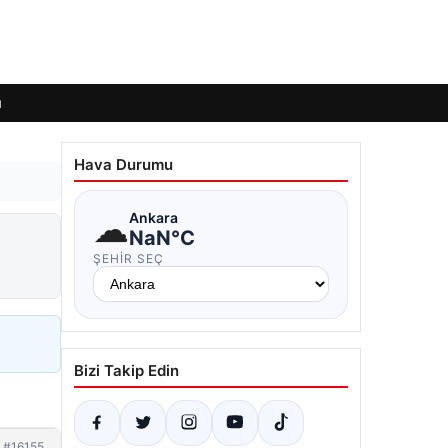
ı
Hava Durumu
☁
Ankara
NaN°C
ŞEHIR SEÇ
Bizi Takip Edin
#16155