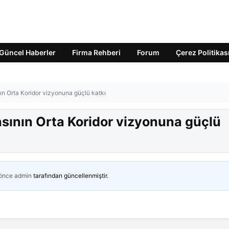
Güncel Haberler
Firma Rehberi
Forum
Çerez Politikas
n Orta Koridor vizyonuna güçlü katkı
ının Orta Koridor vizyonuna güçlü
 önce
admin
tarafından güncellenmiştir.