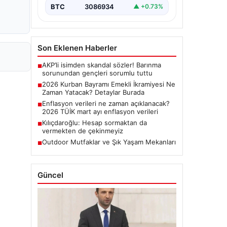
BTC
3086934
▲ +0.73%
Son Eklenen Haberler
AKP’li isimden skandal sözler! Barınma
■
sorunundan gençleri sorumlu tuttu
2026 Kurban Bayramı Emekli İkramiyesi Ne
■
Zaman Yatacak? Detaylar Burada
Enflasyon verileri ne zaman açıklanacak?
■
2026 TÜİK mart ayı enflasyon verileri
Kılıçdaroğlu: Hesap sormaktan da
■
vermekten de çekinmeyiz
Outdoor Mutfaklar ve Şık Yaşam Mekanları
■
Güncel