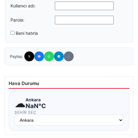
Kullanıcı adı:
Parola:
Beni hatırla
Paylaş:
Hava Durumu
☁
Ankara
NaN°C
ŞEHIR SEÇ