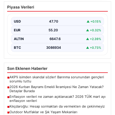
2026 Kurban Bayramı Emekli İkramiyesi
Piyasa Verileri
Ne Zaman Yatacak? Detaylar Burada
Yaklaşan 2026 Kurban Bayramı öncesinde, yaklaşık 17
milyon emekli vatandaşın merakla beklediği bayram
USD
47.70
▲ +0.15%
ikramiyesi…
EUR
55.20
▲ +0.32%
ALTIN
6647.6
▲ +2.39%
BTC
3086934
▲ +0.73%
Son Eklenen Haberler
AKP’li isimden skandal sözler! Barınma sorunundan gençleri
■
sorumlu tuttu
2026 Kurban Bayramı Emekli İkramiyesi Ne Zaman Yatacak?
■
Detaylar Burada
Enflasyon verileri ne zaman açıklanacak? 2026 TÜİK mart ayı
■
enflasyon verileri
Kılıçdaroğlu: Hesap sormaktan da vermekten de çekinmeyiz
■
Outdoor Mutfaklar ve Şık Yaşam Mekanları
■