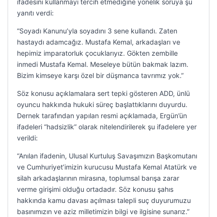
ifadesini kullanmayı tercih etmediğine yönelik soruya şu
yanıtı verdi:
“Soyadı Kanunu’yla soyadını 3 sene kullandı. Zaten
hastaydı adamcağız. Mustafa Kemal, arkadaşları ve
hepimiz imparatorluk çocuklarıyız. Gökten zembille
inmedi Mustafa Kemal. Meseleye bütün bakmak lazım.
Bizim kimseye karşı özel bir düşmanca tavrımız yok.”
Söz konusu açıklamalara sert tepki gösteren ADD, ünlü
oyuncu hakkında hukuki süreç başlattıklarını duyurdu.
Dernek tarafından yapılan resmi açıklamada, Ergün’ün
ifadeleri “hadsizlik” olarak nitelendirilerek şu ifadelere yer
verildi:
“Anılan ifadenin, Ulusal Kurtuluş Savaşımızın Başkomutanı
ve Cumhuriyet’imizin kurucusu Mustafa Kemal Atatürk ve
silah arkadaşlarının mirasına, toplumsal barışa zarar
verme girişimi olduğu ortadadır. Söz konusu şahıs
hakkında kamu davası açılması talepli suç duyurumuzu
basınımızın ve aziz milletimizin bilgi ve ilgisine sunarız.”