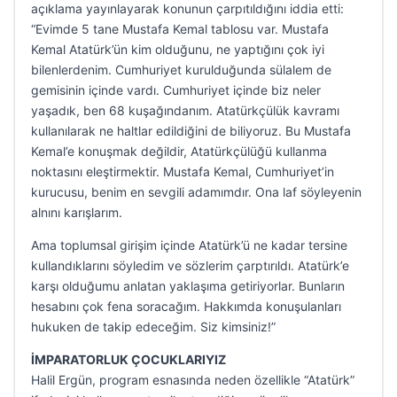
açıklama yayınlayarak konunun çarpıtıldığını iddia etti:
“Evimde 5 tane Mustafa Kemal tablosu var. Mustafa
Kemal Atatürk’ün kim olduğunu, ne yaptığını çok iyi
bilenlerdenim. Cumhuriyet kurulduğunda sülalem de
gemisinin içinde vardı. Cumhuriyet içinde biz neler
yaşadık, ben 68 kuşağındanım. Atatürkçülük kavramı
kullanılarak ne haltlar edildiğini de biliyoruz. Bu Mustafa
Kemal’e konuşmak değildir, Atatürkçülüğü kullanma
noktasını eleştirmektir. Mustafa Kemal, Cumhuriyet’in
kurucusu, benim en sevgili adamımdır. Ona laf söyleyenin
alnını karışlarım.
Ama toplumsal girişim içinde Atatürk’ü ne kadar tersine
kullandıklarını söyledim ve sözlerim çarptırıldı. Atatürk’e
karşı olduğumu anlatan yaklaşıma getiriyorlar. Bunların
hesabını çok fena soracağım. Hakkımda konuşulanları
hukuken de takip edeceğim. Siz kimsiniz!”
İMPARATORLUK ÇOCUKLARIYIZ
Halil Ergün, program esnasında neden özellikle “Atatürk”