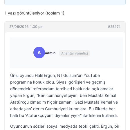
1 yazı görüntüleniyor (toplam 1)
27/06/2026: 1:30 pm
#25474
A
admin
Anahtar yönetici
Ünlü oyuncu Halil Ergün, Nil Gülsüm’ün YouTube
programına konuk oldu. Siyasi görüşleri ve geçmiş
dönemdeki referandum tercihleri hakkında açıklamalar
yapan Ergün, “Ben cumhuriyetçiyim, ben Mustafa Kemal
Atatürkçü olmadım hiçbir zaman. ‘Gazi Mustafa Kemal ve
arkadaşları’ derim Cumhuriyeti kuranlara. Bu ülkede her
haltı bu ‘Atatürkçüyüm’ diyenler yiyor” ifadelerini kullandı.
Oyuncunun sözleri sosyal medyada tepki çekti. Ergün, bir