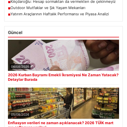
Kılıçdaroğlu: Hesap sormaktan da vermekten de çekinmeyiz
■
Outdoor Mutfaklar ve Şık Yaşam Mekanları
■
Yatırım Araçlarının Haftalık Performansı ve Piyasa Analizi
■
Güncel
06/08/2026
2026 Kurban Bayramı Emekli İkramiyesi Ne Zaman Yatacak?
Detaylar Burada
05/08/2026
Enflasyon verileri ne zaman açıklanacak? 2026 TÜİK mart