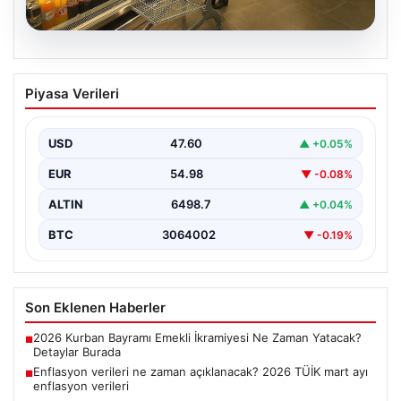
05.08.2026
Enflasyon verileri ne zaman
Piyasa Verileri
açıklanacak? 2026 TÜİK mart ayı
enflasyon verileri
USD
47.60
▲ +0.05%
EUR
54.98
▼ -0.08%
ALTIN
6498.7
▲ +0.04%
BTC
3064002
▼ -0.19%
Son Eklenen Haberler
2026 Kurban Bayramı Emekli İkramiyesi Ne Zaman Yatacak?
■
Detaylar Burada
Enflasyon verileri ne zaman açıklanacak? 2026 TÜİK mart ayı
■
enflasyon verileri