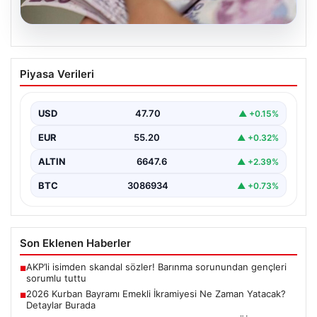
06.08.2026
2026 Kurban Bayramı Emekli İkramiyesi
Piyasa Verileri
Ne Zaman Yatacak? Detaylar Burada
Yaklaşan 2026 Kurban Bayramı öncesinde, yaklaşık 17
milyon emekli vatandaşın merakla beklediği bayram
USD
47.70
▲ +0.15%
ikramiyesi…
EUR
55.20
▲ +0.32%
ALTIN
6647.6
▲ +2.39%
BTC
3086934
▲ +0.73%
Son Eklenen Haberler
AKP’li isimden skandal sözler! Barınma sorunundan gençleri
■
sorumlu tuttu
2026 Kurban Bayramı Emekli İkramiyesi Ne Zaman Yatacak?
■
Detaylar Burada