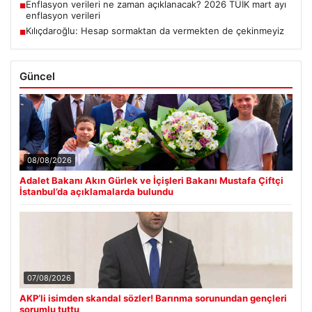
Enflasyon verileri ne zaman açıklanacak? 2026 TÜİK mart ayı
■
enflasyon verileri
Kılıçdaroğlu: Hesap sormaktan da vermekten de çekinmeyiz
■
Güncel
08/08/2026
Adalet Bakanı Akın Gürlek ve İçişleri Bakanı Mustafa Çiftçi
İstanbul’da açıklamalarda bulundu
07/08/2026
AKP’li isimden skandal sözler! Barınma sorunundan gençleri
sorumlu tuttu