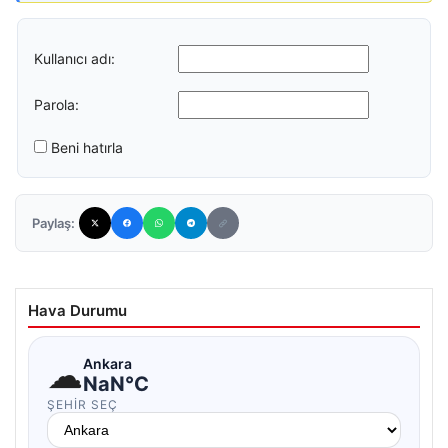
Kullanıcı adı:
Parola:
Beni hatırla
Paylaş:
Hava Durumu
☁
Ankara
NaN°C
ŞEHIR SEÇ