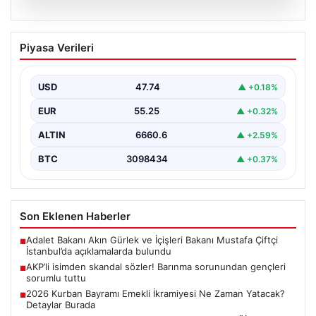
07.08.2026
AKP’li isimden skandal sözler! Barınma
Piyasa Verileri
sorunundan gençleri sorumlu tuttu
{ "title": "AKP’li İsimden Çarpıcı Açıklamalar: Barınma
Sorunu ve Gençlerin Sorumluluğu Üzerine Tartışmalar",
USD
47.74
▲ +0.18%
"content":…
EUR
55.25
▲ +0.32%
ALTIN
6660.6
▲ +2.59%
BTC
3098434
▲ +0.37%
Son Eklenen Haberler
Adalet Bakanı Akın Gürlek ve İçişleri Bakanı Mustafa Çiftçi
■
İstanbul’da açıklamalarda bulundu
AKP’li isimden skandal sözler! Barınma sorunundan gençleri
■
sorumlu tuttu
2026 Kurban Bayramı Emekli İkramiyesi Ne Zaman Yatacak?
■
Detaylar Burada