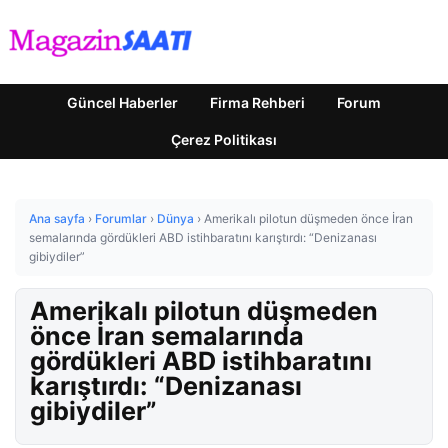
Güncel Haberler
Firma Rehberi
Forum
Çerez Politikası
Ana sayfa
›
Forumlar
›
Dünya
›
Amerikalı pilotun düşmeden önce İran
semalarında gördükleri ABD istihbaratını karıştırdı: “Denizanası
gibiydiler”
Amerikalı pilotun düşmeden
önce İran semalarında
gördükleri ABD istihbaratını
karıştırdı: “Denizanası
gibiydiler”