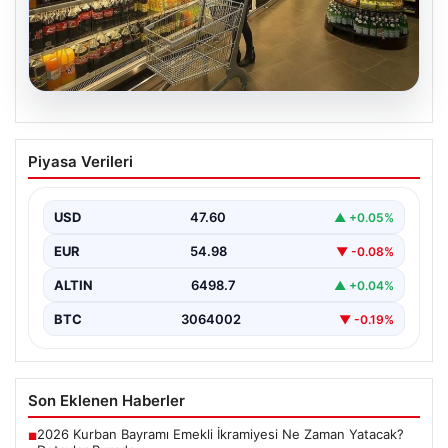
05.08.2026
Enflasyon verileri ne zaman
Piyasa Verileri
açıklanacak? 2026 TÜİK mart ayı
enflasyon verileri
USD
47.60
▲ +0.05%
EUR
54.98
▼ -0.08%
ALTIN
6498.7
▲ +0.04%
BTC
3064002
▼ -0.19%
Son Eklenen Haberler
2026 Kurban Bayramı Emekli İkramiyesi Ne Zaman Yatacak?
■