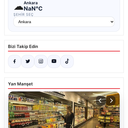
☁
Ankara
NaN°C
ŞEHIR SEÇ
Bizi Takip Edin
Yan Manşet