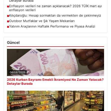
Detaylar Burada
Enflasyon verileri ne zaman açıklanacak? 2026 TÜİK mart ayı
■
enflasyon verileri
Kılıçdaroğlu: Hesap sormaktan da vermekten de çekinmeyiz
■
Outdoor Mutfaklar ve Şık Yaşam Mekanları
■
Yatırım Araçlarının Haftalık Performansı ve Piyasa Analizi
■
Güncel
06/08/2026
2026 Kurban Bayramı Emekli İkramiyesi Ne Zaman Yatacak?
Detaylar Burada