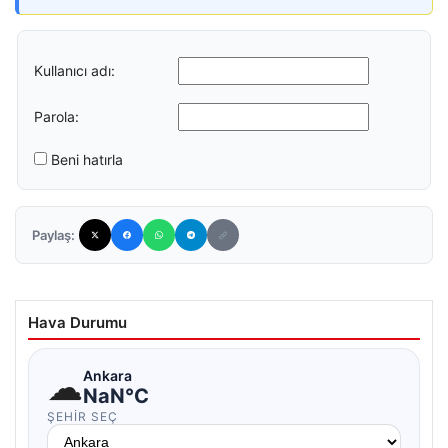
Kullanıcı adı:
Parola:
Beni hatırla
Paylaş:
Hava Durumu
☁
Ankara
NaN°C
ŞEHIR SEÇ