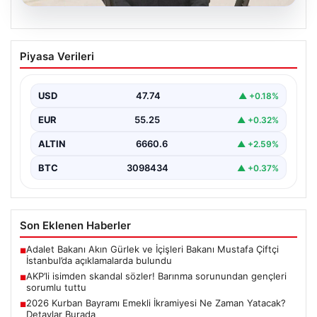
07.08.2026
AKP’li isimden skandal sözler! Barınma
Piyasa Verileri
sorunundan gençleri sorumlu tuttu
{ "title": "AKP’li İsimden Çarpıcı Açıklamalar: Barınma
Sorunu ve Gençlerin Sorumluluğu Üzerine Tartışmalar",
USD
47.74
▲ +0.18%
"content":…
EUR
55.25
▲ +0.32%
ALTIN
6660.6
▲ +2.59%
BTC
3098434
▲ +0.37%
Son Eklenen Haberler
Adalet Bakanı Akın Gürlek ve İçişleri Bakanı Mustafa Çiftçi
■
İstanbul’da açıklamalarda bulundu
AKP’li isimden skandal sözler! Barınma sorunundan gençleri
■
sorumlu tuttu
2026 Kurban Bayramı Emekli İkramiyesi Ne Zaman Yatacak?
■
Detaylar Burada