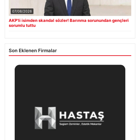
07/08/2026
AKP’li isimden skandal sözler! Barınma sorunundan gençleri
sorumlu tuttu
Son Eklenen Firmalar