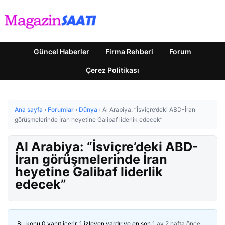
Güncel Haberler
Firma Rehberi
Forum
Çerez Politikası
Ana sayfa
›
Forumlar
›
Dünya
›
Al Arabiya: “İsviçre’deki ABD-İran
görüşmelerinde İran heyetine Galibaf liderlik edecek”
Al Arabiya: “İsviçre’deki ABD-
İran görüşmelerinde İran
heyetine Galibaf liderlik
edecek”
Bu konu 0 yanıt içerir, 1 izleyen vardır ve en son
1 ay 2 hafta önce