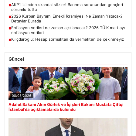
AKP’li isimden skandal sözler! Barınma sorunundan gençleri
■
sorumlu tuttu
2026 Kurban Bayramı Emekli İkramiyesi Ne Zaman Yatacak?
■
Detaylar Burada
Enflasyon verileri ne zaman açıklanacak? 2026 TÜİK mart ayı
■
enflasyon verileri
Kılıçdaroğlu: Hesap sormaktan da vermekten de çekinmeyiz
■
Güncel
08/08/2026
Adalet Bakanı Akın Gürlek ve İçişleri Bakanı Mustafa Çiftçi
İstanbul’da açıklamalarda bulundu