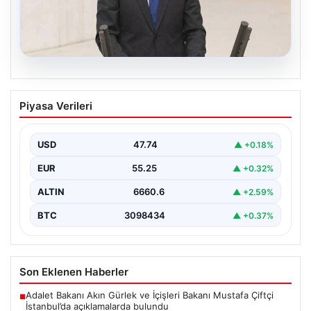
07.08.2026
AKP’li isimden skandal sözler! Barınma
Piyasa Verileri
sorunundan gençleri sorumlu tuttu
{ "title": "AKP’li İsimden Çarpıcı Açıklamalar: Barınma
Sorunu ve Gençlerin Sorumluluğu Üzerine Tartışmalar",
USD
47.74
▲ +0.18%
"content":…
EUR
55.25
▲ +0.32%
ALTIN
6660.6
▲ +2.59%
BTC
3098434
▲ +0.37%
Son Eklenen Haberler
Adalet Bakanı Akın Gürlek ve İçişleri Bakanı Mustafa Çiftçi
■
İstanbul’da açıklamalarda bulundu