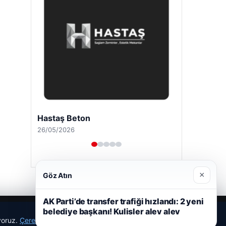
Hastaş Beton
26/05/2026
×
Göz Atın
AK Parti’de transfer trafiği hızlandı: 2 yeni
belediye başkanı! Kulisler alev alev
ıyoruz.
Çerez Politikamız
Reddet
Kabul Et