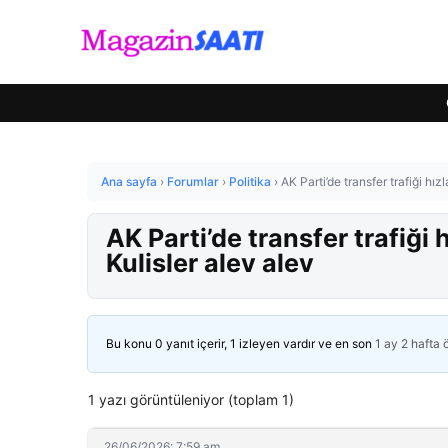
Ana sayfa
›
Forumlar
›
Politika
›
AK Parti’de transfer trafiği hız
AK Parti’de transfer trafiği 
Kulisler alev alev
Bu konu 0 yanıt içerir, 1 izleyen vardır ve en son
1 ay 2 hafta
1 yazı görüntüleniyor (toplam 1)
26/06/2026: 7:59 am