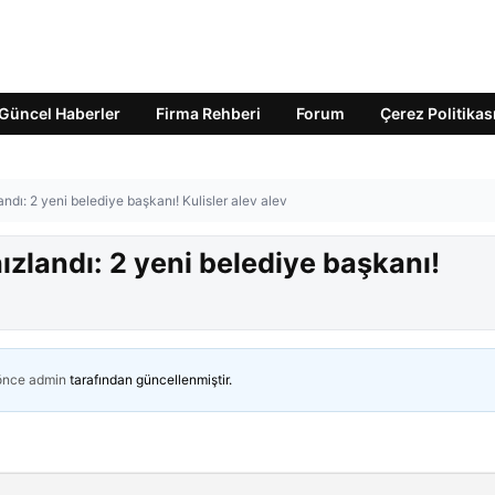
Güncel Haberler
Firma Rehberi
Forum
Çerez Politikas
landı: 2 yeni belediye başkanı! Kulisler alev alev
hızlandı: 2 yeni belediye başkanı!
 önce
admin
tarafından güncellenmiştir.