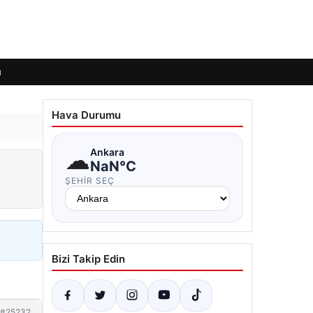
ı
Hava Durumu
☁
Ankara
NaN°C
ŞEHIR SEÇ
Bizi Takip Edin
#25232