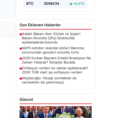
BTC
3098434
▲ +0.37%
Son Eklenen Haberler
Adalet Bakanı Akın Gürlek ve İçişleri
■
Bakanı Mustafa Çiftçi İstanbul’da
açıklamalarda bulundu
AKP’li isimden skandal sözler! Barınma
■
sorunundan gençleri sorumlu tuttu
2026 Kurban Bayramı Emekli İkramiyesi Ne
■
Zaman Yatacak? Detaylar Burada
Enflasyon verileri ne zaman açıklanacak?
■
2026 TÜİK mart ayı enflasyon verileri
Kılıçdaroğlu: Hesap sormaktan da
■
vermekten de çekinmeyiz
Güncel