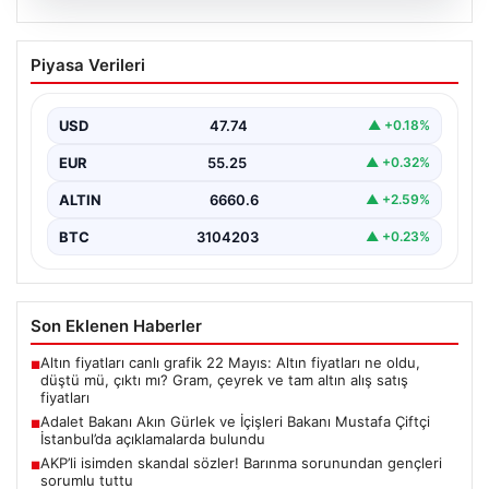
08.08.2026
Adalet Bakanı Akın Gürlek ve İçişleri
Piyasa Verileri
Bakanı Mustafa Çiftçi İstanbul’da
açıklamalarda bulundu
USD
47.74
▲ +0.18%
{"title": "Adalet Bakanı Akın Gürlek ve İçişleri Bakanı
Mustafa Çiftçi İstanbul'da önemli açıklamalarda
EUR
55.25
▲ +0.32%
bulundu",…
ALTIN
6660.6
▲ +2.59%
BTC
3104203
▲ +0.23%
Son Eklenen Haberler
Altın fiyatları canlı grafik 22 Mayıs: Altın fiyatları ne oldu,
■
düştü mü, çıktı mı? Gram, çeyrek ve tam altın alış satış
fiyatları
Adalet Bakanı Akın Gürlek ve İçişleri Bakanı Mustafa Çiftçi
■
İstanbul’da açıklamalarda bulundu
AKP’li isimden skandal sözler! Barınma sorunundan gençleri
■
sorumlu tuttu