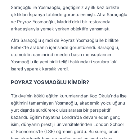
Saraçoğlu ile Yosmaoğlu, geçtiğimiz ay ilk kez birlikte
çıktıkları İspanya tatilinde görüntülenmişti. Afra Saraçoğlu
ve Poyraz Yosmaoğlu, Madrid’deki bir restoranda
arkadaşlarıyla yemek yerken objektife yansımıştı.
Afra Saraçoğlu şimdi de Poyraz Yosmaoğlu ile birlikte
Bebek’te arabanın içerisinde görüntülendi. Saraçoğlu,
otomobilin camını indirmeden basın mensuplarının
Yosmaoğlu ile yeni birlikteliği hakkındaki sorulara ‘ok’
işareti yaparak karşılık verdi.
POYRAZ YOSMAOĞLU KİMDİR?
Türkiye’nin köklü eğitim kurumlarından Koç Okulu’nda lise
eğitimini tamamlayan Yosmaoğlu, akademik yolculuğunu
yurt dışında sürdürerek uluslararası bir perspektif
kazandı. Eğitim hayatına Londra’da devam eden genç
isim, dünyanın prestijli üniversitelerinden London School
of Economics’te (LSE) öğrenim gördü. Bu süreç, onun
hem akademik hem de profesyonel anlamda daha