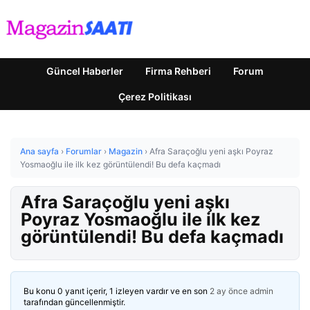
Güncel Haberler
Firma Rehberi
Forum
Çerez Politikası
Ana sayfa
›
Forumlar
›
Magazin
›
Afra Saraçoğlu yeni aşkı Poyraz
Yosmaoğlu ile ilk kez görüntülendi! Bu defa kaçmadı
Afra Saraçoğlu yeni aşkı
Poyraz Yosmaoğlu ile ilk kez
görüntülendi! Bu defa kaçmadı
Bu konu 0 yanıt içerir, 1 izleyen vardır ve en son
2 ay önce
admin
tarafından güncellenmiştir.