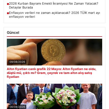
2026 Kurban Bayramı Emekli İkramiyesi Ne Zaman Yatacak?
■
Detaylar Burada
Enflasyon verileri ne zaman açıklanacak? 2026 TÜİK mart ayı
■
enflasyon verileri
Güncel
09/08/2026
Altın fiyatları canlı grafik 22 Mayıs: Altın fiyatları ne oldu,
düştü mü, çıktı mı? Gram, çeyrek ve tam altın alış satış
fiyatları
08/08/2026