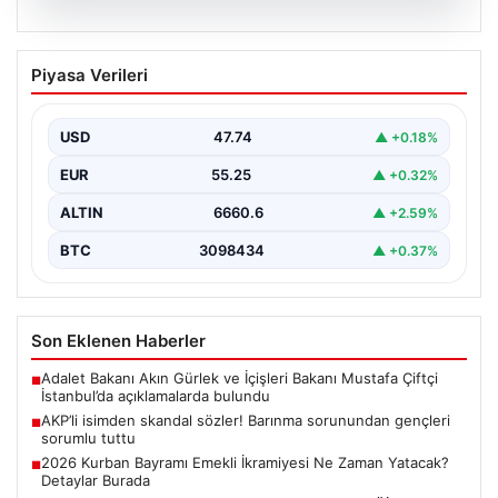
07.08.2026
AKP’li isimden skandal sözler! Barınma
Piyasa Verileri
sorunundan gençleri sorumlu tuttu
{ "title": "AKP’li İsimden Çarpıcı Açıklamalar: Barınma
Sorunu ve Gençlerin Sorumluluğu Üzerine Tartışmalar",
USD
47.74
▲ +0.18%
"content":…
EUR
55.25
▲ +0.32%
ALTIN
6660.6
▲ +2.59%
BTC
3098434
▲ +0.37%
Son Eklenen Haberler
Adalet Bakanı Akın Gürlek ve İçişleri Bakanı Mustafa Çiftçi
■
İstanbul’da açıklamalarda bulundu
AKP’li isimden skandal sözler! Barınma sorunundan gençleri
■
sorumlu tuttu
2026 Kurban Bayramı Emekli İkramiyesi Ne Zaman Yatacak?
■
Detaylar Burada