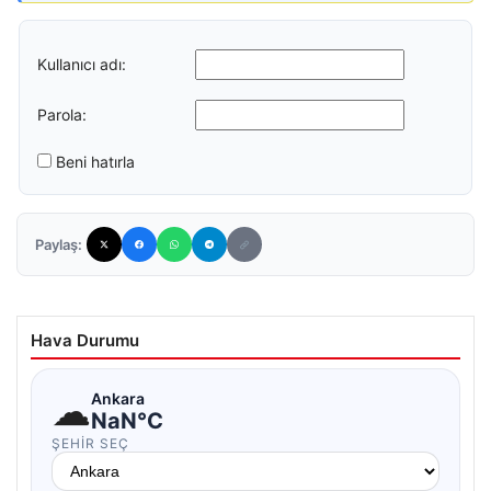
Kullanıcı adı:
Parola:
Beni hatırla
Paylaş:
Hava Durumu
☁
Ankara
NaN°C
ŞEHIR SEÇ