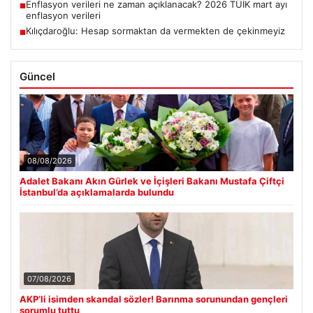
Enflasyon verileri ne zaman açıklanacak? 2026 TÜİK mart ayı
■
enflasyon verileri
Kılıçdaroğlu: Hesap sormaktan da vermekten de çekinmeyiz
■
Güncel
08/08/2026
Adalet Bakanı Akın Gürlek ve İçişleri Bakanı Mustafa Çiftçi
İstanbul’da açıklamalarda bulundu
07/08/2026
AKP’li isimden skandal sözler! Barınma sorunundan gençleri
sorumlu tuttu