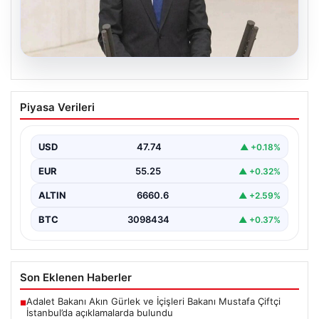
07.08.2026
AKP’li isimden skandal sözler! Barınma
Piyasa Verileri
sorunundan gençleri sorumlu tuttu
{ "title": "AKP’li İsimden Çarpıcı Açıklamalar: Barınma
Sorunu ve Gençlerin Sorumluluğu Üzerine Tartışmalar",
USD
47.74
▲ +0.18%
"content":…
EUR
55.25
▲ +0.32%
ALTIN
6660.6
▲ +2.59%
BTC
3098434
▲ +0.37%
Son Eklenen Haberler
Adalet Bakanı Akın Gürlek ve İçişleri Bakanı Mustafa Çiftçi
■
İstanbul’da açıklamalarda bulundu