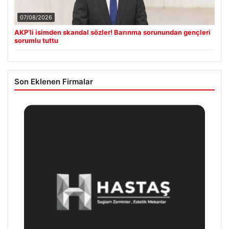
07/08/2026
AKP’li isimden skandal sözler! Barınma sorunundan gençleri
sorumlu tuttu
Son Eklenen Firmalar