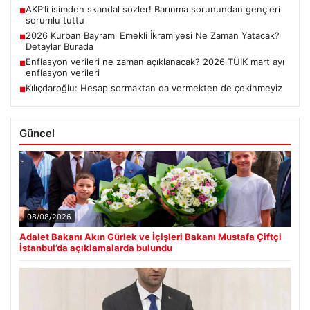
AKP’li isimden skandal sözler! Barınma sorunundan gençleri
■
sorumlu tuttu
2026 Kurban Bayramı Emekli İkramiyesi Ne Zaman Yatacak?
■
Detaylar Burada
Enflasyon verileri ne zaman açıklanacak? 2026 TÜİK mart ayı
■
enflasyon verileri
Kılıçdaroğlu: Hesap sormaktan da vermekten de çekinmeyiz
■
Güncel
08/08/2026
Adalet Bakanı Akın Gürlek ve İçişleri Bakanı Mustafa Çiftçi
İstanbul’da açıklamalarda bulundu