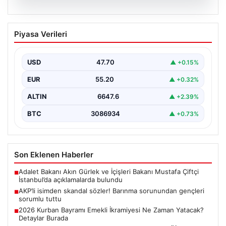
07.08.2026
AKP’li isimden skandal sözler! Barınma
Piyasa Verileri
sorunundan gençleri sorumlu tuttu
{ "title": "AKP’li İsimden Çarpıcı Açıklamalar: Barınma
Sorunu ve Gençlerin Sorumluluğu Üzerine Tartışmalar",
USD
47.70
▲ +0.15%
"content":…
EUR
55.20
▲ +0.32%
ALTIN
6647.6
▲ +2.39%
BTC
3086934
▲ +0.73%
Son Eklenen Haberler
Adalet Bakanı Akın Gürlek ve İçişleri Bakanı Mustafa Çiftçi
■
İstanbul’da açıklamalarda bulundu
AKP’li isimden skandal sözler! Barınma sorunundan gençleri
■
sorumlu tuttu
2026 Kurban Bayramı Emekli İkramiyesi Ne Zaman Yatacak?
■
Detaylar Burada