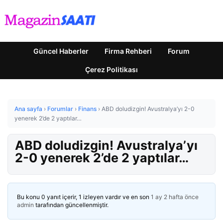
Güncel Haberler
Firma Rehberi
Forum
Çerez Politikası
Ana sayfa
›
Forumlar
›
Finans
›
ABD doludizgin! Avustralya’yı 2-0
yenerek 2’de 2 yaptılar…
ABD doludizgin! Avustralya’yı
2-0 yenerek 2’de 2 yaptılar…
Bu konu 0 yanıt içerir, 1 izleyen vardır ve en son
1 ay 2 hafta önce
admin
tarafından güncellenmiştir.