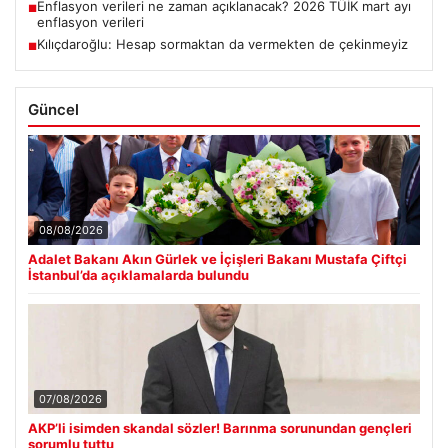
Enflasyon verileri ne zaman açıklanacak? 2026 TÜİK mart ayı
■
enflasyon verileri
Kılıçdaroğlu: Hesap sormaktan da vermekten de çekinmeyiz
■
Güncel
08/08/2026
Adalet Bakanı Akın Gürlek ve İçişleri Bakanı Mustafa Çiftçi
İstanbul’da açıklamalarda bulundu
07/08/2026
AKP’li isimden skandal sözler! Barınma sorunundan gençleri
sorumlu tuttu