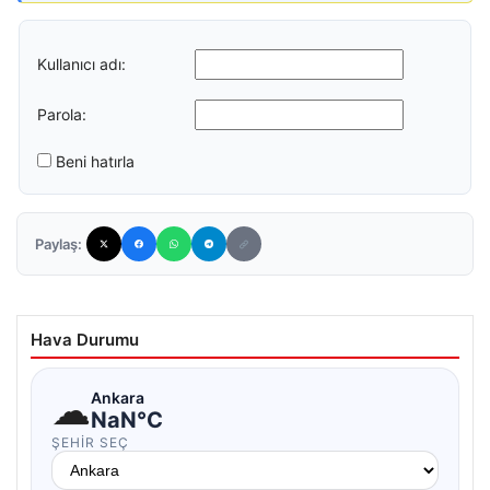
Kullanıcı adı:
Parola:
Beni hatırla
Paylaş:
Hava Durumu
☁
Ankara
NaN°C
ŞEHIR SEÇ