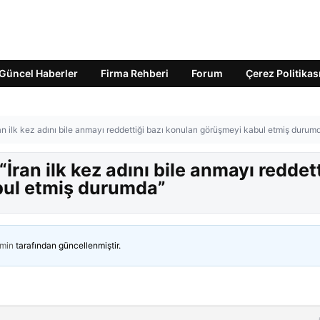
Güncel Haberler
Firma Rehberi
Forum
Çerez Politikas
an ilk kez adını bile anmayı reddettiği bazı konuları görüşmeyi kabul etmiş durum
İran ilk kez adını bile anmayı reddett
bul etmiş durumda”
min
tarafından güncellenmiştir.