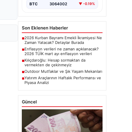
BTC
3064002
▼ -0.19%
Son Eklenen Haberler
2026 Kurban Bayramı Emekli İkramiyesi Ne
■
Zaman Yatacak? Detaylar Burada
Enflasyon verileri ne zaman açıklanacak?
■
2026 TÜİK mart ayı enflasyon verileri
Kılıçdaroğlu: Hesap sormaktan da
■
vermekten de çekinmeyiz
Outdoor Mutfaklar ve Şık Yaşam Mekanları
■
Yatırım Araçlarının Haftalık Performansı ve
■
Piyasa Analizi
Güncel