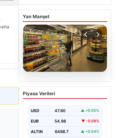
Yan Manşet
ı
yatta
05.08.2026
Kılıçdaroğlu: Hesap
Piyasa Verileri
sormaktan da vermekten
de çekinmeyiz
USD
47.60
▲ +0.05%
EUR
54.98
▼ -0.08%
ALTIN
6498.7
▲ +0.04%