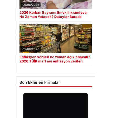
06/08/2026
2026 Kurban Bayramı Emekli İkramiyesi
Ne Zaman Yatacak? Detaylar Burada
05/08/2026
Enflasyon verileri ne zaman açıklanacak?
2026 TÜİK mart ayı enflasyon verileri
Son Eklenen Firmalar