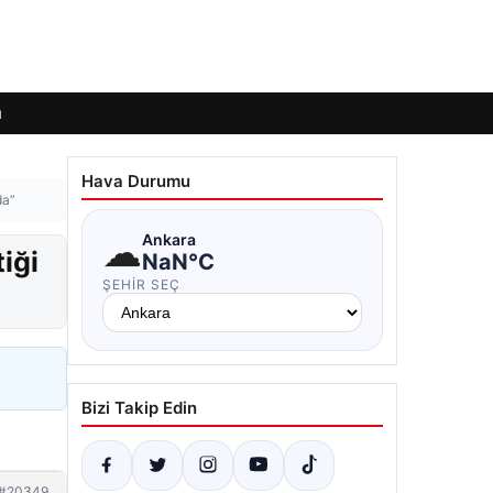
ı
Hava Durumu
da”
☁
Ankara
iği
NaN°C
ŞEHIR SEÇ
Bizi Takip Edin
#20349