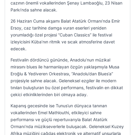
cazının önemli vokallerinden Şenay Lambaoğlu, 23 Nisan
Parkı’nda sahne alacak.
26 Haziran Cuma akşamı Balat Atatürk Ormanı’nda Emir
Ersoy, caz tarihine damga vuran eserleri yeniden
yorumladığı özel projesi “Cuban Classics” ile festival
izleyicisini Küba’nın ritmik ve sıcak atmosferine davet
edecek.
Festivalin dördüncü gününde, Anadolu’nun müzikal
mirasını blues ile harmanlayan özgün yaklaşımıyla Musa
Eroğlu & Yediveren Orkestrası, “Anadolu’dan Blues’a”
projesiyle sahne alacak. Geleneksel ezgiler ile modern
tınıları buluşturan bu özel performans, festivalin en dikkat
çekici etkinliklerinden biri olmaya aday.
Kapanış gecesinde ise Tunus’un dünyaca tanınan
vokallerinden Emel Mathlouthi, etkileyici sahne
performansı ve güçlü repertuvarıyla Balat Atatürk
Ormanı’nda müzikseverlerle buluşacak. Geleneksel Kuzey
Afrika müziğini çağdaş elektronik ve alternatif unsurlarla