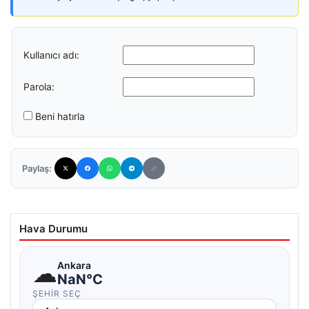
Kullanıcı adı:
Parola:
Beni hatırla
Paylaş:
Hava Durumu
☁
Ankara
NaN°C
ŞEHIR SEÇ