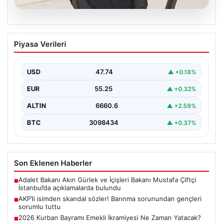
07.08.2026
AKP’li isimden skandal sözler! Barınma
Piyasa Verileri
sorunundan gençleri sorumlu tuttu
{ "title": "AKP’li İsimden Çarpıcı Açıklamalar: Barınma
Sorunu ve Gençlerin Sorumluluğu Üzerine Tartışmalar",
USD
47.74
▲ +0.18%
"content":…
EUR
55.25
▲ +0.32%
ALTIN
6660.6
▲ +2.59%
BTC
3098434
▲ +0.37%
Son Eklenen Haberler
Adalet Bakanı Akın Gürlek ve İçişleri Bakanı Mustafa Çiftçi
■
İstanbul’da açıklamalarda bulundu
AKP’li isimden skandal sözler! Barınma sorunundan gençleri
■
sorumlu tuttu
2026 Kurban Bayramı Emekli İkramiyesi Ne Zaman Yatacak?
■