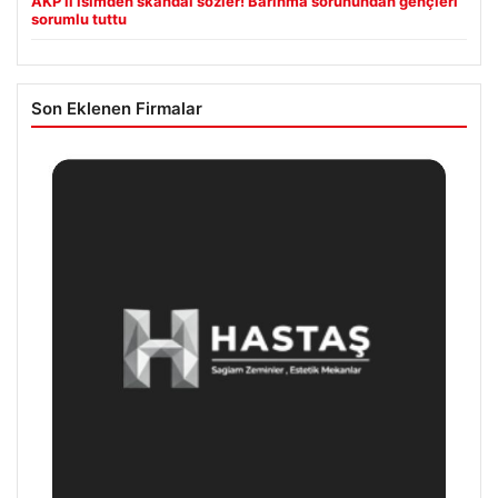
AKP’li isimden skandal sözler! Barınma sorunundan gençleri
sorumlu tuttu
Son Eklenen Firmalar