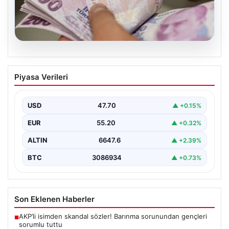
06.08.2026
2026 Kurban Bayramı Emekli İkramiyesi
Piyasa Verileri
Ne Zaman Yatacak? Detaylar Burada
Yaklaşan 2026 Kurban Bayramı öncesinde, yaklaşık 17
milyon emekli vatandaşın merakla beklediği bayram
USD
47.70
▲ +0.15%
ikramiyesi…
EUR
55.20
▲ +0.32%
ALTIN
6647.6
▲ +2.39%
BTC
3086934
▲ +0.73%
Son Eklenen Haberler
AKP’li isimden skandal sözler! Barınma sorunundan gençleri
■
sorumlu tuttu