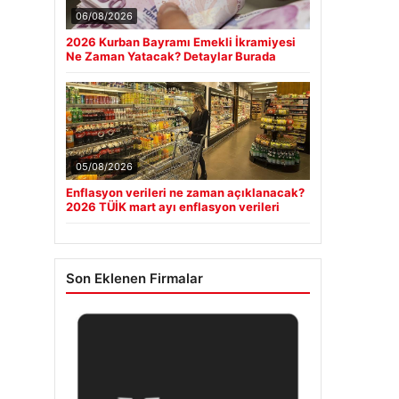
06/08/2026
2026 Kurban Bayramı Emekli İkramiyesi
Ne Zaman Yatacak? Detaylar Burada
05/08/2026
Enflasyon verileri ne zaman açıklanacak?
2026 TÜİK mart ayı enflasyon verileri
Son Eklenen Firmalar