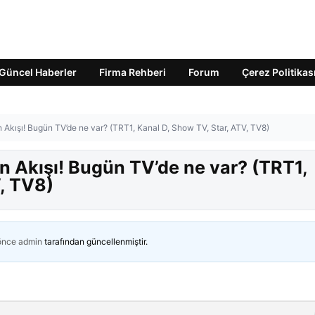
Güncel Haberler
Firma Rehberi
Forum
Çerez Politikas
 Akışı! Bugün TV’de ne var? (TRT1, Kanal D, Show TV, Star, ATV, TV8)
n Akışı! Bugün TV’de ne var? (TRT1,
, TV8)
 önce
admin
tarafından güncellenmiştir.