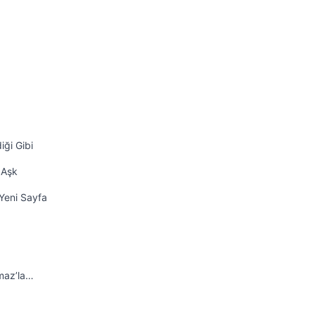
iği Gibi
 Aşk
Yeni Sayfa
maz’la…