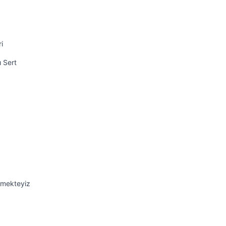
i
ı Sert
emekteyiz