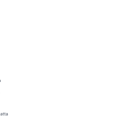
a
k
atta