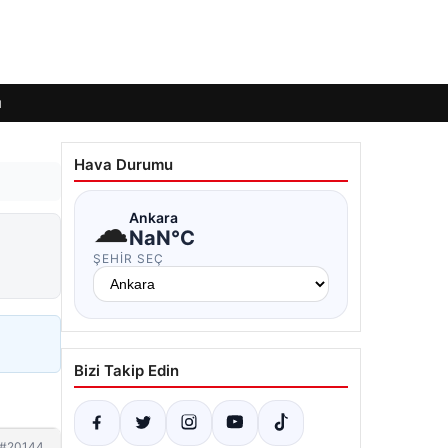
ı
Hava Durumu
☁
Ankara
NaN°C
ŞEHIR SEÇ
Bizi Takip Edin
#20144