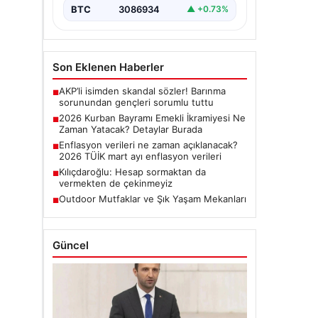
BTC
3086934
▲ +0.73%
Son Eklenen Haberler
AKP’li isimden skandal sözler! Barınma
■
sorunundan gençleri sorumlu tuttu
2026 Kurban Bayramı Emekli İkramiyesi Ne
■
Zaman Yatacak? Detaylar Burada
Enflasyon verileri ne zaman açıklanacak?
■
2026 TÜİK mart ayı enflasyon verileri
Kılıçdaroğlu: Hesap sormaktan da
■
vermekten de çekinmeyiz
Outdoor Mutfaklar ve Şık Yaşam Mekanları
■
Güncel