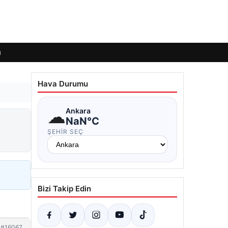
ı
Hava Durumu
☁
Ankara
NaN°C
ŞEHIR SEÇ
Bizi Takip Edin
#16067