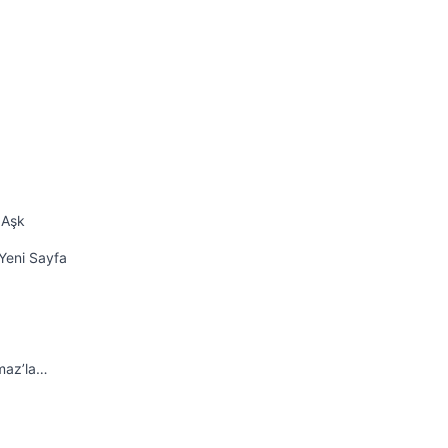
 Aşk
Yeni Sayfa
maz’la…