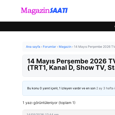
Ana sayfa
›
Forumlar
›
Magazin
›
14 Mayıs Perşembe 2026 TV Y
14 Mayıs Perşembe 2026 TV 
(TRT1, Kanal D, Show TV, St
Bu konu 0 yanıt içerir, 1 izleyen vardır ve en son
2 ay 3 hafta
1 yazı görüntüleniyor (toplam 1)
14/05/2026: 12:44 pm