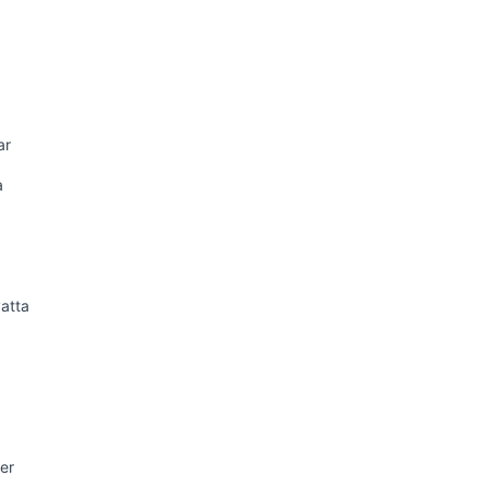
ar
a
atta
er