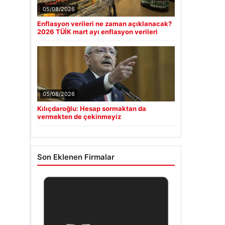
05/08/2026
Enflasyon verileri ne zaman açıklanacak?
2026 TÜİK mart ayı enflasyon verileri
05/08/2026
Kılıçdaroğlu: Hesap sormaktan da
vermekten de çekinmeyiz
Son Eklenen Firmalar