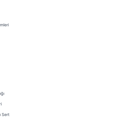
mleri
ığı
i
ı Sert