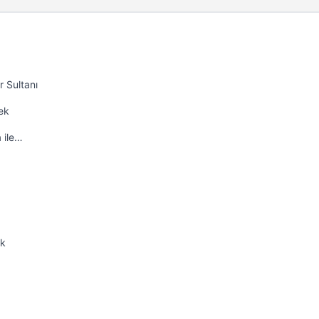
 Sultanı
ek
 ile…
ek