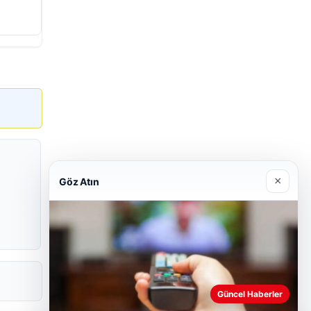
×
Göz Atın
Güncel Haberler