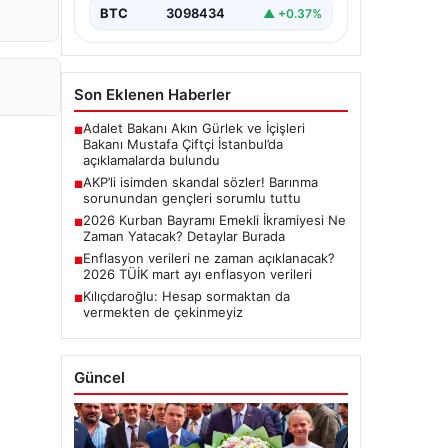
BTC
3098434
▲ +0.37%
Son Eklenen Haberler
Adalet Bakanı Akın Gürlek ve İçişleri
■
Bakanı Mustafa Çiftçi İstanbul’da
açıklamalarda bulundu
AKP’li isimden skandal sözler! Barınma
■
sorunundan gençleri sorumlu tuttu
2026 Kurban Bayramı Emekli İkramiyesi Ne
■
Zaman Yatacak? Detaylar Burada
Enflasyon verileri ne zaman açıklanacak?
■
2026 TÜİK mart ayı enflasyon verileri
Kılıçdaroğlu: Hesap sormaktan da
■
vermekten de çekinmeyiz
Güncel