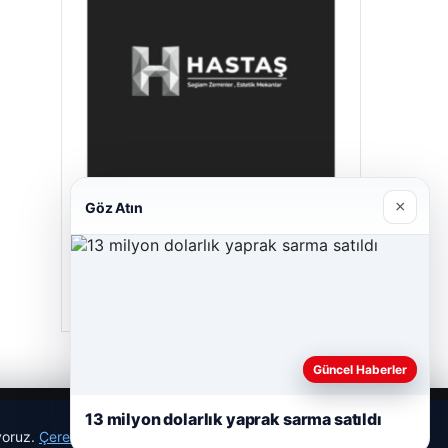
×
Göz Atın
Hastaş Beton
26/05/2026
Güncel Haberler
13 milyon dolarlık yaprak sarma satıldı
ıyoruz.
Çerez Politikamız
Reddet
Kabul Et