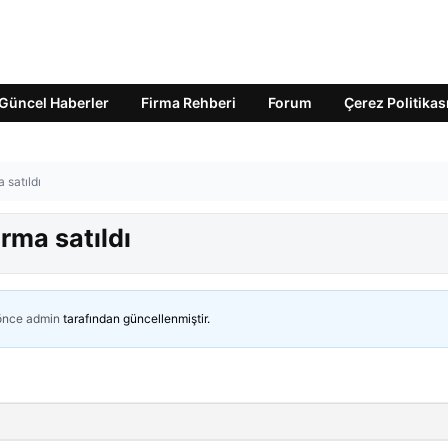
Güncel Haberler
Firma Rehberi
Forum
Çerez Politikas
 satıldı
rma satıldı
 önce
admin
tarafından güncellenmiştir.