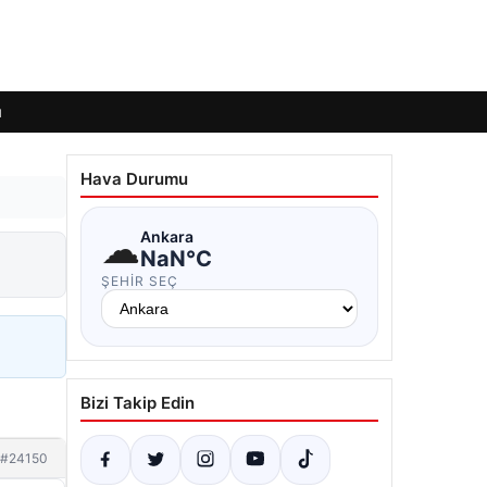
ı
Hava Durumu
☁
Ankara
NaN°C
ŞEHIR SEÇ
Bizi Takip Edin
#24150