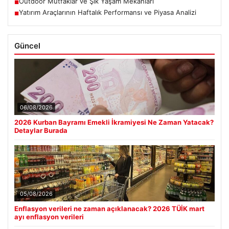
Outdoor Mutfaklar ve Şık Yaşam Mekanları
■
Yatırım Araçlarının Haftalık Performansı ve Piyasa Analizi
■
Güncel
06/08/2026
2026 Kurban Bayramı Emekli İkramiyesi Ne Zaman Yatacak?
Detaylar Burada
05/08/2026
Enflasyon verileri ne zaman açıklanacak? 2026 TÜİK mart
ayı enflasyon verileri