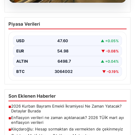
05.08.2026
Enflasyon verileri ne zaman
Piyasa Verileri
açıklanacak? 2026 TÜİK mart ayı
enflasyon verileri
USD
47.60
▲ +0.05%
EUR
54.98
▼ -0.08%
ALTIN
6498.7
▲ +0.04%
BTC
3064002
▼ -0.19%
Son Eklenen Haberler
2026 Kurban Bayramı Emekli İkramiyesi Ne Zaman Yatacak?
■
Detaylar Burada
Enflasyon verileri ne zaman açıklanacak? 2026 TÜİK mart ayı
■
enflasyon verileri
Kılıçdaroğlu: Hesap sormaktan da vermekten de çekinmeyiz
■