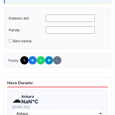
Kullanıcı adı:
Parola:
Beni hatırla
Paylaş:
Hava Durumu
☁
Ankara
NaN°C
ŞEHIR SEÇ