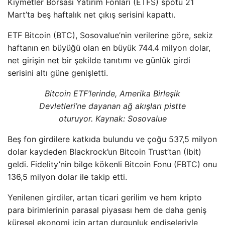
Kıymetler Borsası Yatırım Fonları (ETFS) spotu 21
Mart’ta beş haftalık net çıkış serisini kapattı.
ETF Bitcoin (BTC), Sosovalue’nin verilerine göre, sekiz
haftanın en büyüğü olan en büyük 744.4 milyon dolar,
net girişin net bir şekilde tanıtımı ve günlük girdi
serisini altı güne genişletti.
Bitcoin ETF’lerinde, Amerika Birleşik
Devletleri’ne dayanan ağ akışları pistte
oturuyor. Kaynak: Sosovalue
Beş fon girdilere katkıda bulundu ve çoğu 537,5 milyon
dolar kaydeden Blackrock’un Bitcoin Trust’tan (Ibit)
geldi. Fidelity’nin bilge kökenli Bitcoin Fonu (FBTC) onu
136,5 milyon dolar ile takip etti.
Yenilenen girdiler, artan ticari gerilim ve hem kripto
para birimlerinin parasal piyasası hem de daha geniş
küresel ekonomi için artan durgunluk endişeleriyle