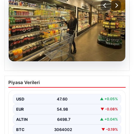
05.08.2026
Enflasyon verileri ne zaman
Piyasa Verileri
açıklanacak? 2026 TÜİK mart ayı
enflasyon verileri
USD
47.60
▲ +0.05%
EUR
54.98
▼ -0.08%
ALTIN
6498.7
▲ +0.04%
BTC
3064002
▼ -0.19%