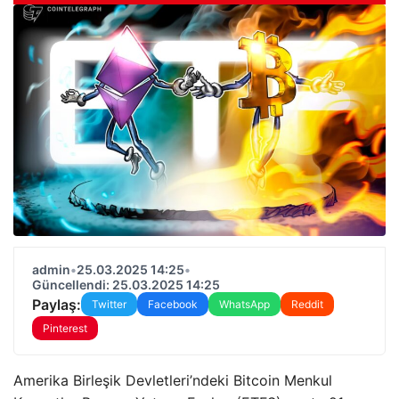
admin
•
25.03.2025 14:25
•
Güncellendi: 25.03.2025 14:25
Paylaş:
Twitter
Facebook
WhatsApp
Reddit
Pinterest
Amerika Birleşik Devletleri’ndeki Bitcoin Menkul