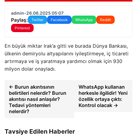
admin
•
26.06.2025 05:07
Paylaş:
Twitter
Facebook
WhatsApp
Reddit
Pinterest
En büyük miktar Irak’a gitti ve burada Dünya Bankası,
ülkenin demiryolu altyapılarını iyileştirmeye, iç ticareti
artırmaya ve iş yaratmaya yardımcı olmak için 930
milyon dolar onayladı.
← Burun akıntısının
WhatsApp kullanan
belirtileri nelerdir? Burun
herkesle ilgilidir! Yeni
akıntısı nasıl anlaşılır?
özellik ortaya çıktı:
Tedavi yöntemleri
Kontrol olacak →
nelerdir?
Tavsiye Edilen Haberler