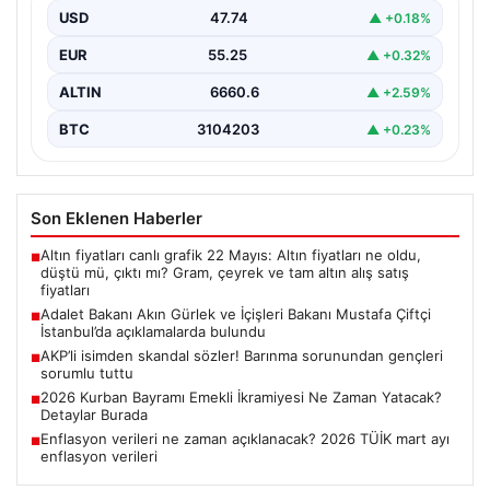
USD
47.74
▲ +0.18%
{“title”: “Adalet Bakanı Akın Gürlek ve İçişleri Bakanı
Mustafa Çiftçi İstanbul’da önemli açıklamalarda
EUR
55.25
▲ +0.32%
bulundu”,…
ALTIN
6660.6
▲ +2.59%
BTC
3104203
▲ +0.23%
Son Eklenen Haberler
Altın fiyatları canlı grafik 22 Mayıs: Altın fiyatları ne oldu,
■
düştü mü, çıktı mı? Gram, çeyrek ve tam altın alış satış
fiyatları
Adalet Bakanı Akın Gürlek ve İçişleri Bakanı Mustafa Çiftçi
■
İstanbul’da açıklamalarda bulundu
AKP’li isimden skandal sözler! Barınma sorunundan gençleri
■
sorumlu tuttu
2026 Kurban Bayramı Emekli İkramiyesi Ne Zaman Yatacak?
■
Detaylar Burada
Enflasyon verileri ne zaman açıklanacak? 2026 TÜİK mart ayı
■
enflasyon verileri