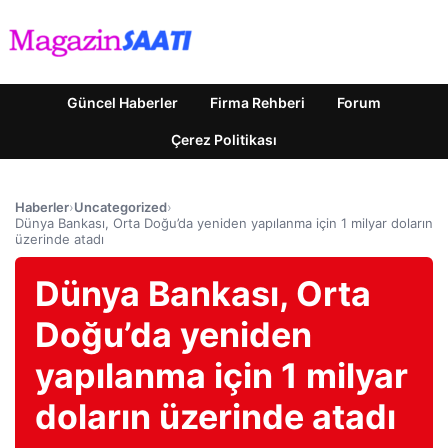
Güncel Haberler
Firma Rehberi
Forum
Çerez Politikası
Haberler
›
Uncategorized
›
Dünya Bankası, Orta Doğu’da yeniden yapılanma için 1 milyar doların
üzerinde atadı
Dünya Bankası, Orta
Doğu’da yeniden
yapılanma için 1 milyar
doların üzerinde atadı