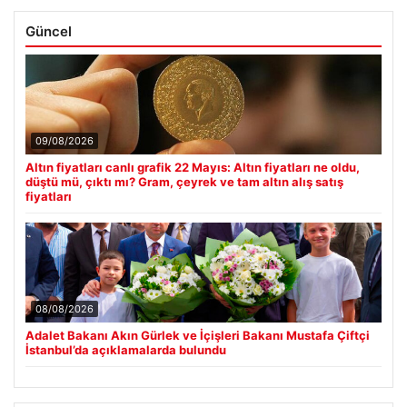
Güncel
09/08/2026
Altın fiyatları canlı grafik 22 Mayıs: Altın fiyatları ne oldu,
düştü mü, çıktı mı? Gram, çeyrek ve tam altın alış satış
fiyatları
08/08/2026
Adalet Bakanı Akın Gürlek ve İçişleri Bakanı Mustafa Çiftçi
İstanbul’da açıklamalarda bulundu