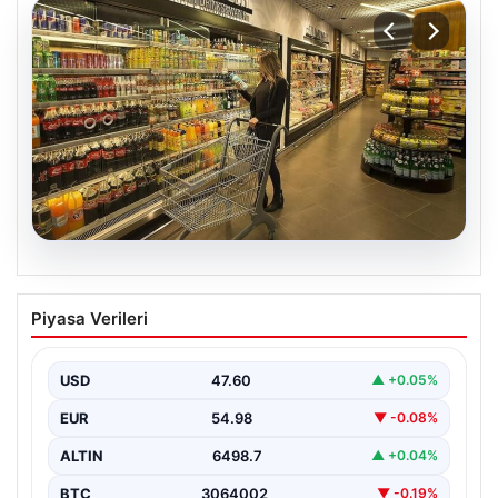
05.08.2026
Enflasyon verileri ne zaman
Piyasa Verileri
açıklanacak? 2026 TÜİK mart ayı
enflasyon verileri
USD
47.60
▲ +0.05%
EUR
54.98
▼ -0.08%
ALTIN
6498.7
▲ +0.04%
BTC
3064002
▼ -0.19%