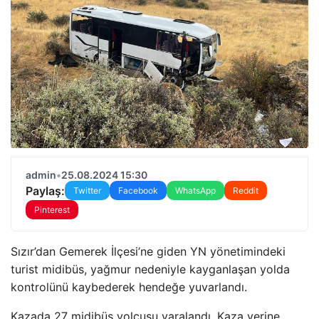
admin
•
25.08.2024 15:30
Paylaş:
Twitter
Facebook
WhatsApp
Reddit
Pinterest
Sızır’dan Gemerek İlçesi’ne giden YN yönetimindeki
turist midibüs, yağmur nedeniyle kayganlaşan yolda
kontrolünü kaybederek hendeğe yuvarlandı.
Kazada 27 midibüs yolcusu yaralandı. Kaza yerine