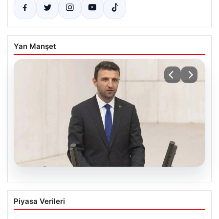
Yan Manşet
07.08.2026
AKP’li isimden skandal sözler! Barınma
Piyasa Verileri
sorunundan gençleri sorumlu tuttu
{ “title”: “AKP’li İsimden Çarpıcı Açıklamalar: Barınma