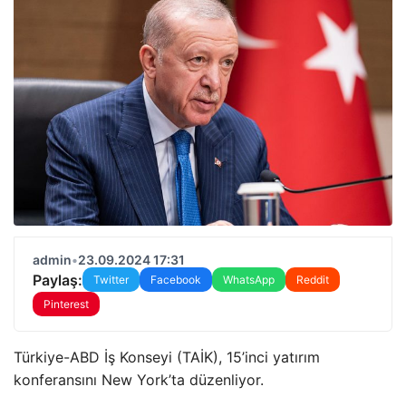
admin
•
23.09.2024 17:31
Paylaş:
Twitter
Facebook
WhatsApp
Reddit
Pinterest
Türkiye-ABD İş Konseyi (TAİK), 15’inci yatırım
konferansını New York’ta düzenliyor.