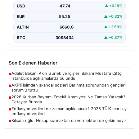
Sorunu ve Gençlerin Sorumluluğu Üzerine Tartışmalar”,
USD
47.74
▲ +0.18%
“content”:…
EUR
55.25
▲ +0.32%
ALTIN
6660.6
▲ +2.59%
BTC
3098434
▲ +0.37%
Son Eklenen Haberler
Adalet Bakanı Akın Gürlek ve İçişleri Bakanı Mustafa Çiftçi
■
İstanbul’da açıklamalarda bulundu
AKP’li isimden skandal sözler! Barınma sorunundan gençleri
■
sorumlu tuttu
2026 Kurban Bayramı Emekli İkramiyesi Ne Zaman Yatacak?
■
Detaylar Burada
Enflasyon verileri ne zaman açıklanacak? 2026 TÜİK mart ayı
■
enflasyon verileri
Kılıçdaroğlu: Hesap sormaktan da vermekten de çekinmeyiz
■