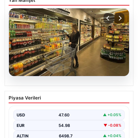
Yan Manşet
05.08.2026
Enflasyon verileri ne zaman
Piyasa Verileri
açıklanacak? 2026 TÜİK mart ayı
enflasyon verileri
USD
47.60
▲ +0.05%
EUR
54.98
▼ -0.08%
ALTIN
6498.7
▲ +0.04%