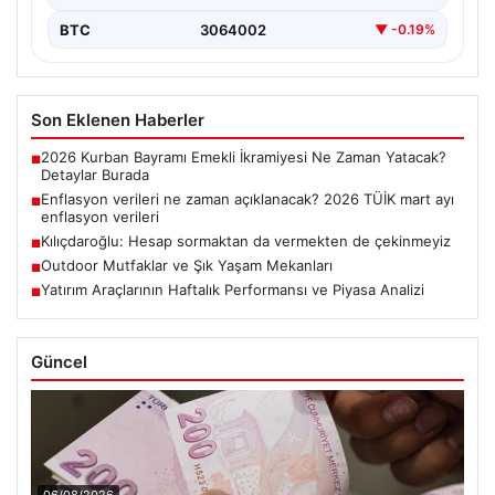
BTC
3064002
▼ -0.19%
Son Eklenen Haberler
2026 Kurban Bayramı Emekli İkramiyesi Ne Zaman Yatacak?
■
Detaylar Burada
Enflasyon verileri ne zaman açıklanacak? 2026 TÜİK mart ayı
■
enflasyon verileri
Kılıçdaroğlu: Hesap sormaktan da vermekten de çekinmeyiz
■
Outdoor Mutfaklar ve Şık Yaşam Mekanları
■
Yatırım Araçlarının Haftalık Performansı ve Piyasa Analizi
■
Güncel
06/08/2026