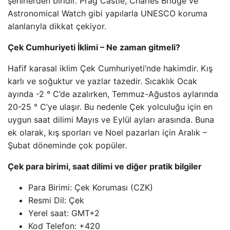
şehirlerden biridir. Prag Castle, Charles Bridge ve
Astronomical Watch gibi yapılarla UNESCO koruma
alanlarıyla dikkat çekiyor.
Çek Cumhuriyeti İklimi – Ne zaman gitmeli?
Hafif karasal iklim Çek Cumhuriyeti’nde hakimdir. Kış
karlı ve soğuktur ve yazlar tazedir. Sıcaklık Ocak
ayında -2 ° C’de azalırken, Temmuz-Ağustos aylarında
20-25 ° C’ye ulaşır. Bu nedenle Çek yolculuğu için en
uygun saat dilimi Mayıs ve Eylül ayları arasında. Buna
ek olarak, kış sporları ve Noel pazarları için Aralık –
Şubat döneminde çok popüler.
Çek para birimi, saat dilimi ve diğer pratik bilgiler
Para Birimi: Çek Koruması (CZK)
Resmi Dil: Çek
Yerel saat: GMT+2
Kod Telefon: +420