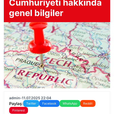
Cumhuriyeti hakkında
genel bilgiler
admin
•
11.07.2025 22:04
Paylaş:
Twitter
Facebook
WhatsApp
Reddit
Pinterest