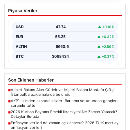
AKP’li isimden skandal sözler! Barınma
Piyasa Verileri
sorunundan gençleri sorumlu tuttu
{ “title”: “AKP’li İsimden Çarpıcı Açıklamalar: Barınma
Sorunu ve Gençlerin Sorumluluğu Üzerine Tartışmalar”,
USD
47.74
▲ +0.18%
“content”:…
EUR
55.25
▲ +0.32%
ALTIN
6660.6
▲ +2.59%
BTC
3098434
▲ +0.37%
Son Eklenen Haberler
Adalet Bakanı Akın Gürlek ve İçişleri Bakanı Mustafa Çiftçi
■
İstanbul’da açıklamalarda bulundu
AKP’li isimden skandal sözler! Barınma sorunundan gençleri
■
sorumlu tuttu
2026 Kurban Bayramı Emekli İkramiyesi Ne Zaman Yatacak?
■
Detaylar Burada
Enflasyon verileri ne zaman açıklanacak? 2026 TÜİK mart ayı
■
enflasyon verileri