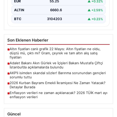
EUR
55.25
▲ +0.32%
bulundu”,…
ALTIN
6660.6
▲ +2.59%
BTC
3104203
▲ +0.23%
Son Eklenen Haberler
Altın fiyatları canlı grafik 22 Mayıs: Altın fiyatları ne oldu,
■
düştü mü, çıktı mı? Gram, çeyrek ve tam altın alış satış
fiyatları
Adalet Bakanı Akın Gürlek ve İçişleri Bakanı Mustafa Çiftçi
■
İstanbul’da açıklamalarda bulundu
AKP’li isimden skandal sözler! Barınma sorunundan gençleri
■
sorumlu tuttu
2026 Kurban Bayramı Emekli İkramiyesi Ne Zaman Yatacak?
■
Detaylar Burada
Enflasyon verileri ne zaman açıklanacak? 2026 TÜİK mart ayı
■
enflasyon verileri
Güncel