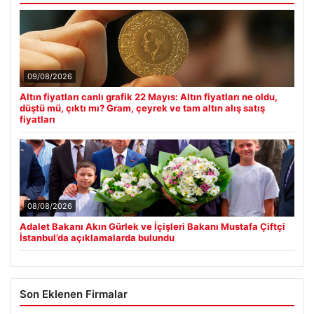
09/08/2026
Altın fiyatları canlı grafik 22 Mayıs: Altın fiyatları ne oldu,
düştü mü, çıktı mı? Gram, çeyrek ve tam altın alış satış
fiyatları
08/08/2026
Adalet Bakanı Akın Gürlek ve İçişleri Bakanı Mustafa Çiftçi
İstanbul’da açıklamalarda bulundu
Son Eklenen Firmalar