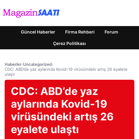
Güncel Haberler
Firma Rehberi
Forum
Çerez Politikası
Haberler
›
Uncategorized
›
CDC: ABD’de yaz aylarında Kovid-19 virüsündeki artış 26 eyalete
ulaştı
CDC: ABD’de yaz
aylarında Kovid-19
virüsündeki artış 26
eyalete ulaştı