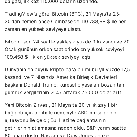
dalgası, ilk kez 110.000 doların üzerinde.
TradingView’a göre, Bitcoin (BTC), 21 Mayıs’ta 23:
30’dan hemen önce Coinbase’de 110.788,98 $ ile her
zaman en yüksek seviyeye ulaştı.
Bitcoin, son 24 saatte yaklaşık yüzde 3 kazandı ve 20
Ocak gününün erken saatlerinde en yüksek seviyeyi
109.458 $ ‘lık en yüksek seviyeyi aştı.
Dünyanın en büyük kripto para birimi bu yıl yüzde 17,5
kazandı ve 7 Nisan’da Amerika Birleşik Devletleri
Başkanı Donald Trump, küresel piyasaları bozan tam
gümrük vergilerinin % 47 artarak 75.000 dolar arttı.
Yeni Bitcoin Zirvesi, 21 Mayıs’ta 20 yıllık zayıf bir
bağlantı için bir ihale nedeniyle ABD borsalarının
ajitasyonu ile geldi; Bu, Hazine bağlantısının
getirilerinin atlamasına neden oldu. S&P yarım saatte
80 puan düştü, Nasdaq ve Dow Jones benzer