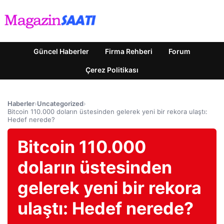
Güncel Haberler
Firma Rehberi
Forum
Çerez Politikası
Haberler
›
Uncategorized
›
Bitcoin 110.000 doların üstesinden gelerek yeni bir rekora ulaştı:
Hedef nerede?
Bitcoin 110.000
doların üstesinden
gelerek yeni bir rekora
ulaştı: Hedef nerede?