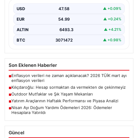
USD
47.58
▲ +0.09%
EUR
54.99
▲ +0.24%
ALTIN
6493.3
▲ +4.21%
BTC
3071472
▲ +0.98%
Son Eklenen Haberler
Enflasyon verileri ne zaman açıklanacak? 2026 TÜİK mart ayı
■
enflasyon verileri
Kılıçdaroğlu: Hesap sormaktan da vermekten de çekinmeyiz
■
Outdoor Mutfaklar ve Şık Yaşam Mekanları
■
Yatırım Araçlarının Haftalık Performansı ve Piyasa Analizi
■
Nisan Ayı Doğum Yardımı Ödemeleri 2026: Ödemeler
■
Hesaplara Yatırıldı
Güncel