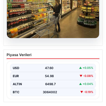
05.08.2026
Enflasyon verileri ne zaman
Piyasa Verileri
açıklanacak? 2026 TÜİK mart ayı
enflasyon verileri
USD
47.60
▲ +0.05%
EUR
54.98
▼ -0.08%
ALTIN
6498.7
▲ +0.04%
BTC
3064002
▼ -0.19%