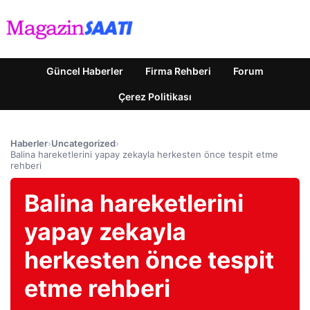
Güncel Haberler
Firma Rehberi
Forum
Çerez Politikası
Haberler
›
Uncategorized
›
Balina hareketlerini yapay zekayla herkesten önce tespit etme
rehberi
Balina hareketlerini
yapay zekayla
herkesten önce tespit
etme rehberi