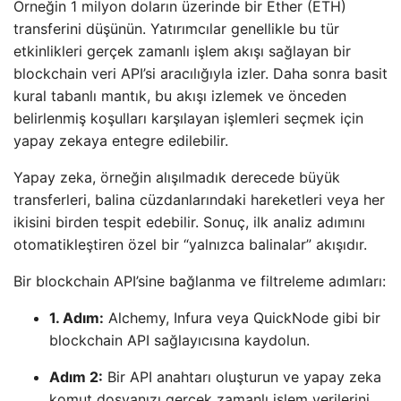
Örneğin 1 milyon doların üzerinde bir Ether (ETH)
transferini düşünün. Yatırımcılar genellikle bu tür
etkinlikleri gerçek zamanlı işlem akışı sağlayan bir
blockchain veri API’si aracılığıyla izler. Daha sonra basit
kural tabanlı mantık, bu akışı izlemek ve önceden
belirlenmiş koşulları karşılayan işlemleri seçmek için
yapay zekaya entegre edilebilir.
Yapay zeka, örneğin alışılmadık derecede büyük
transferleri, balina cüzdanlarındaki hareketleri veya her
ikisini birden tespit edebilir. Sonuç, ilk analiz adımını
otomatikleştiren özel bir “yalnızca balinalar” akışıdır.
Bir blockchain API’sine bağlanma ve filtreleme adımları:
1. Adım:
Alchemy, Infura veya QuickNode gibi bir
blockchain API sağlayıcısına kaydolun.
Adım 2:
Bir API anahtarı oluşturun ve yapay zeka
komut dosyanızı gerçek zamanlı işlem verilerini