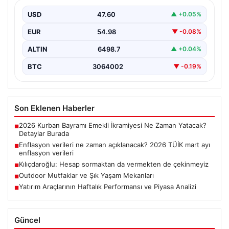
enflasyon verileri
USD
47.60
▲ +0.05%
EUR
54.98
▼ -0.08%
ALTIN
6498.7
▲ +0.04%
BTC
3064002
▼ -0.19%
Son Eklenen Haberler
2026 Kurban Bayramı Emekli İkramiyesi Ne Zaman Yatacak?
■
Detaylar Burada
Enflasyon verileri ne zaman açıklanacak? 2026 TÜİK mart ayı
■
enflasyon verileri
Kılıçdaroğlu: Hesap sormaktan da vermekten de çekinmeyiz
■
Outdoor Mutfaklar ve Şık Yaşam Mekanları
■
Yatırım Araçlarının Haftalık Performansı ve Piyasa Analizi
■
Güncel