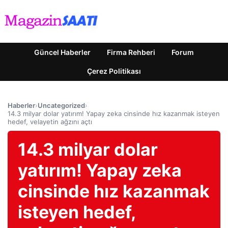
Güncel Haberler
Firma Rehberi
Forum
Çerez Politikası
Haberler
›
Uncategorized
›
14.3 milyar dolar yatırım! Yapay zeka cinsinde hız kazanmak isteyen
hedef, velayetin ağzını açtı
14.3 milyar dolar
yatırım! Yapay zeka
cinsinde hız kazanmak
isteyen hedef,