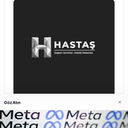
×
Göz Atın
Prenses Night Club
29/04/2026