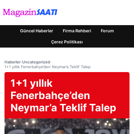
Güncel Haberler
Firma Rehberi
Forum
Çerez Politikası
Haberler
›
Uncategorized
›
1+1 yıllık Fenerbahçe’den Neymar’a Teklif Talep
1+1 yıllık
Fenerbahçe’den
Neymar’a Teklif Talep