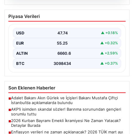
07.08.2026
AKP’li isimden skandal sözler! Barınma
Piyasa Verileri
sorunundan gençleri sorumlu tuttu
{ “title”: “AKP’li İsimden Çarpıcı Açıklamalar: Barınma
Sorunu ve Gençlerin Sorumluluğu Üzerine Tartışmalar”,
USD
47.74
▲ +0.18%
“content”:…
EUR
55.25
▲ +0.32%
ALTIN
6660.6
▲ +2.59%
BTC
3098434
▲ +0.37%
Son Eklenen Haberler
Adalet Bakanı Akın Gürlek ve İçişleri Bakanı Mustafa Çiftçi
■
İstanbul’da açıklamalarda bulundu
AKP’li isimden skandal sözler! Barınma sorunundan gençleri
■
sorumlu tuttu
2026 Kurban Bayramı Emekli İkramiyesi Ne Zaman Yatacak?
■
Detaylar Burada
Enflasyon verileri ne zaman açıklanacak? 2026 TÜİK mart ayı
■