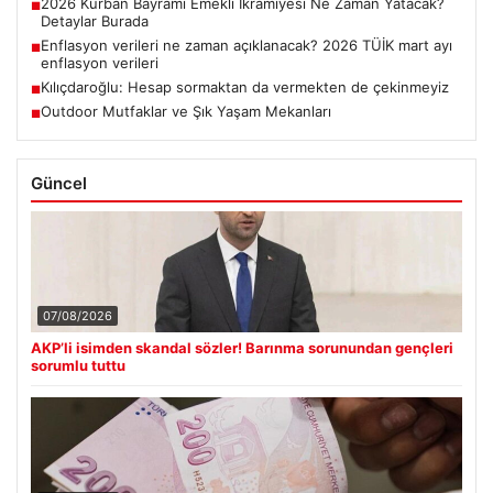
2026 Kurban Bayramı Emekli İkramiyesi Ne Zaman Yatacak?
■
Detaylar Burada
Enflasyon verileri ne zaman açıklanacak? 2026 TÜİK mart ayı
■
enflasyon verileri
Kılıçdaroğlu: Hesap sormaktan da vermekten de çekinmeyiz
■
Outdoor Mutfaklar ve Şık Yaşam Mekanları
■
Güncel
07/08/2026
AKP’li isimden skandal sözler! Barınma sorunundan gençleri
sorumlu tuttu