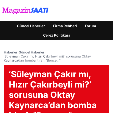
Güncel Haberler
Firma Rehberi
Forum
Çerez Politikası
Haberler
›
Güncel Haberler
›
‘Süleyman Çakır mı, Hızır Çakırbeyli mi?’ sorusuna Oktay
Kaynarca’dan bomba itiraf: “Bence…”
‘Süleyman Çakır mı,
Hızır Çakırbeyli mi?’
sorusuna Oktay
Kaynarca’dan bomba