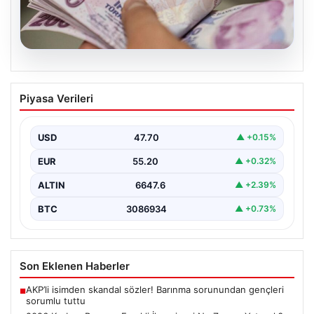
06.08.2026
2026 Kurban Bayramı Emekli İkramiyesi
Piyasa Verileri
Ne Zaman Yatacak? Detaylar Burada
Yaklaşan 2026 Kurban Bayramı öncesinde, yaklaşık 17
milyon emekli vatandaşın merakla beklediği bayram
USD
47.70
▲ +0.15%
ikramiyesi…
EUR
55.20
▲ +0.32%
ALTIN
6647.6
▲ +2.39%
BTC
3086934
▲ +0.73%
Son Eklenen Haberler
AKP’li isimden skandal sözler! Barınma sorunundan gençleri
■
sorumlu tuttu