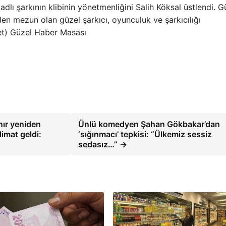
adlı şarkının klibinin yönetmenliğini Salih Köksal üstlendi. G
n mezun olan güzel şarkıcı, oyunculuk ve şarkıcılığı
net) Güzel Haber Masası
nır yeniden
Ünlü komedyen Şahan Gökbakar’dan
imat geldi:
‘sığınmacı’ tepkisi: “Ülkemiz sessiz
sedasız…” →