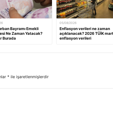
26
05/08/2026
urban Bayramı Emekli
Enflasyon verileri ne zaman
esi Ne Zaman Yatacak?
açıklanacak? 2026 TÜİK mart
r Burada
enflasyon verileri
nlar
*
ile işaretlenmişlerdir