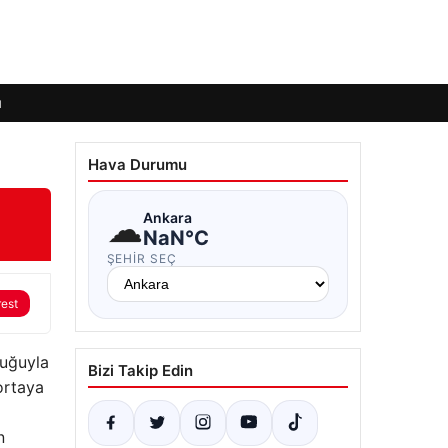
ı
Hava Durumu
☁
Ankara
NaN°C
ŞEHIR SEÇ
rest
luğuyla
Bizi Takip Edin
ortaya
n