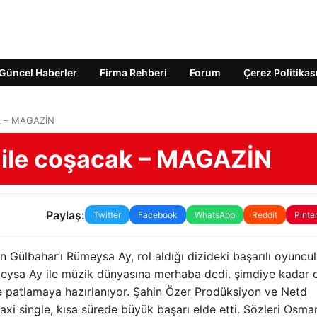
Güncel Haberler
Firma Rehberi
Forum
Çerez Politikas
ak – MAGAZİN
 ile coşacak – MAGAZİN
Paylaş:
Twitter
Facebook
WhatsApp
Reddit
Pinte
n Gülbahar’ı Rümeysa Ay, rol aldığı dizideki başarılı oyuncu
Rümeysa Ay ile müzik dünyasına merhaba dedi. şimdiye kadar 
e patlamaya hazırlanıyor. Şahin Özer Prodüksiyon ve Netd
maxi single, kısa sürede büyük başarı elde etti. Sözleri Osma