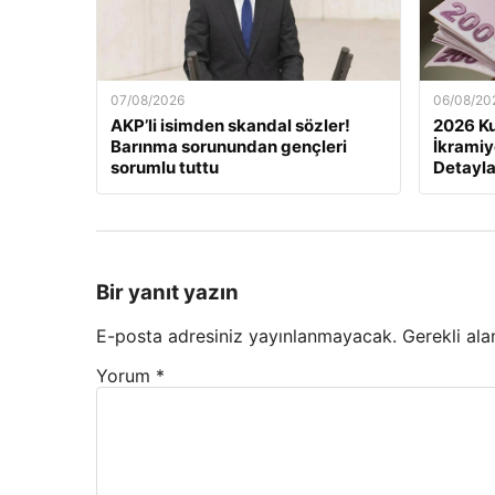
07/08/2026
06/08/20
AKP’li isimden skandal sözler!
2026 K
Barınma sorunundan gençleri
İkramiy
sorumlu tuttu
Detayla
Bir yanıt yazın
E-posta adresiniz yayınlanmayacak.
Gerekli ala
Yorum
*