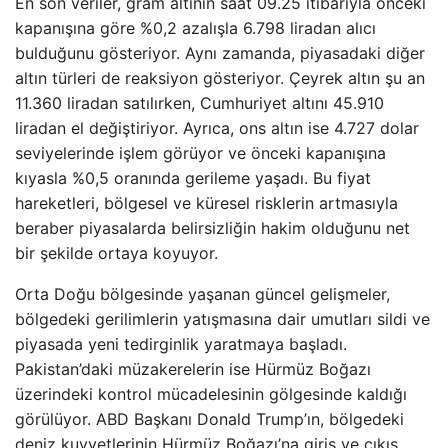
En son veriler, gram altının saat 09.25 itibarıyla önceki
kapanışına göre %0,2 azalışla 6.798 liradan alıcı
bulduğunu gösteriyor. Aynı zamanda, piyasadaki diğer
altın türleri de reaksiyon gösteriyor. Çeyrek altın şu an
11.360 liradan satılırken, Cumhuriyet altını 45.910
liradan el değiştiriyor. Ayrıca, ons altın ise 4.727 dolar
seviyelerinde işlem görüyor ve önceki kapanışına
kıyasla %0,5 oranında gerileme yaşadı. Bu fiyat
hareketleri, bölgesel ve küresel risklerin artmasıyla
beraber piyasalarda belirsizliğin hakim olduğunu net
bir şekilde ortaya koyuyor.
Orta Doğu bölgesinde yaşanan güncel gelişmeler,
bölgedeki gerilimlerin yatışmasına dair umutları sildi ve
piyasada yeni tedirginlik yaratmaya başladı.
Pakistan’daki müzakerelerin ise Hürmüz Boğazı
üzerindeki kontrol mücadelesinin gölgesinde kaldığı
görülüyor. ABD Başkanı Donald Trump’ın, bölgedeki
deniz kuvvetlerinin Hürmüz Boğazı’na giriş ve çıkış