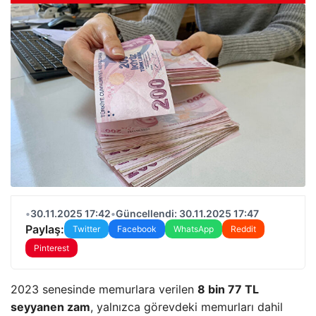
•
30.11.2025 17:42
•
Güncellendi: 30.11.2025 17:47
Paylaş:
Twitter
Facebook
WhatsApp
Reddit
Pinterest
2023 senesinde memurlara verilen
8 bin 77 TL
seyyanen zam
, yalnızca görevdeki memurları dahil