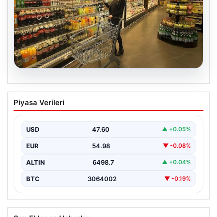
05.08.2026
Enflasyon verileri ne zaman
Piyasa Verileri
açıklanacak? 2026 TÜİK mart ayı
enflasyon verileri
USD
47.60
▲ +0.05%
EUR
54.98
▼ -0.08%
ALTIN
6498.7
▲ +0.04%
BTC
3064002
▼ -0.19%